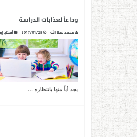
وداعاً لعذابات الدراسة
محمد عطا الله
2017/01/29
أفكار
,
إر
يجد أياً منها بانتظاره …