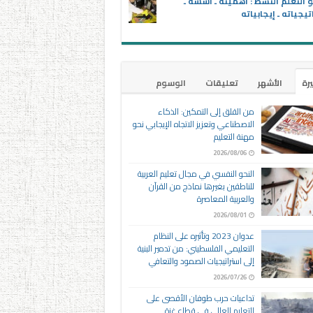
 التعلم النشط : أهميته ـ أسُسُه ـ
تيجياته ـ إيجابياته
يرة
الأشهر
تعليقات
الوسوم
من القلق إلى التمكين: الذكاء
الاصطناعي وتعزيز الاتجاه الإيجابي نحو
مهنة التعليم
2026/08/06
النحو النفسي في مجال تعليم العربية
للناطقين بغيرها نماذج من القرآن
والعربية المعاصرة
2026/08/01
عدوان 2023 وتأثيره على النظام
التعليمي الفلسطيني: من تدمير البنية
إلى استراتيجيات الصمود والتعافي
2026/07/26
تداعيات حرب طوفان الأقصى على
التعليم العالي في قطاع غزة