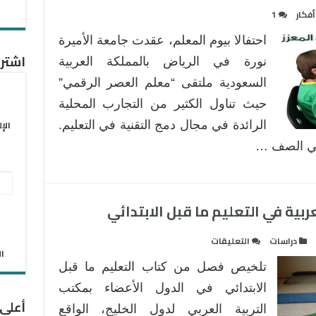
أفكار
1
احتفالا بيوم المعلم، عقدت جامعة الأميرة
اشترك
نورة في الرياض بالمملكة العربية
السعودية ملتقى “معلم العصر الرقمي”
حيث تناول الكثير من التجارب المحلية
الإ
الرائدة في مجال دمج التقنية في التعليم.
في الصف …
عنو
البر
بية في التعليم ما قبل الابتدائي
الإل
على
دراسات
التعليقات
الان
بعض
تلخيص فصل من كتاب التعليم ما قبل
الاتجاهات
العالمية
الابتدائي في الدول الأعضاء بمكتب
أعلى
والعربية
التربية العربي لدول الخليج، الواقع