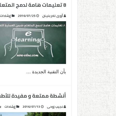
8 تعليمات هامة لدمج المتعلم ضمن العملية التعلمية
أروى نادر بنيـان
2016/07/25
إرشادات
بأن التقنية الجديدة …
أنشطة ممتعة و مفيدة للأطف
نجيب زوحى
2016/07/13
إرشادات