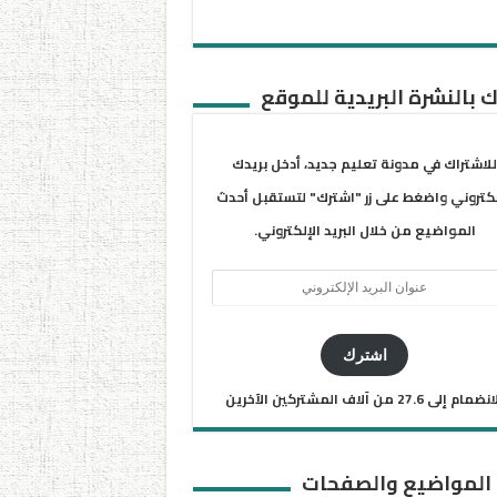
 بالنشرة البريدية للموقع
للاشتراك في مدونة تعليم جديد، أدخل بريدك
لكتروني واضغط على زر "اشترك" لتستقبل أحدث
المواضيع من خلال البريد الإلكتروني.
ان
يد
كتروني
اشترك
ضمام إلى 27.6 من آلاف المشتركين الآخرين
 المواضيع والصفحات