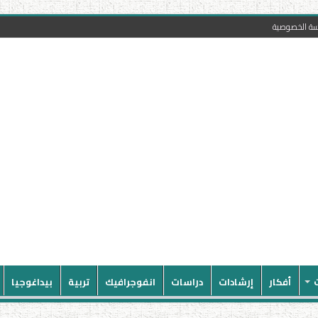
سة الخصوصية
أفكار
إرشادات
دراسات
انفوجرافيك
تربية
بيداغوجيا