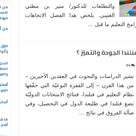
في
والتطلعات للدكتور/ منير بن مطني
من ال
التعليم
الاصط
العتيبي. يلخص هذا الفصل الاتجاهات
ما
مهنة 
قبل
امج التعليم ما قبل …
من أه
الابتدائي
مغلقة
طرق ا
ندا الجودة والتميّز ؟
وأنوا
النحو
34
للناط
والعر
تشير الدراسات والبحوث في العقدين الأخيرين –
من هذا القرن – إلى القفزة النوعيّة التي حقّقها
العرب
نظام التعليم في فنلندا، فنتائج الامتحانات الدوليّة
أسالي
تضع فنلندا في طليعة الدول في التحصيل، وفي
ضآلة الفروق في نتائج …
ما هي
أهم ا