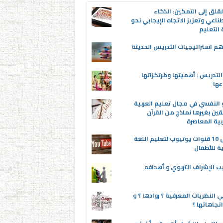
قلق إلى التمكين: الذكاء
ناعي وتعزيز الاتجاه الإيجابي نحو
التعليم
م استراتيجيات التدريس الحديثة
لتدريس : أهميتها ومُرتكزاتها
عها
 النفسي في مجال تعليم العربية
قين بغيرها نماذج من القرآن
بية المعاصرة
أفضل 10 قنوات يوتيوب لتعليم اللغة
ية للأطفال
ب الإشراف التربوي و أهدافه
 النظريات المعرفية ؟ روادها ؟ و
تجاهاتها ؟