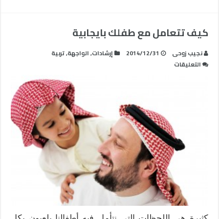
كيف تتعامل مع طفلك بايجابية
نجيب زوحى
2014/12/31
إرشادات
,
الواجهة
,
تربية
على
التعليقات
كيف
تتعامل
مع
طفلك
بايجابية
مغلقة
كثيرة هي اللحظات التي نتأمل فيه أطفالنا يلعبون بكل