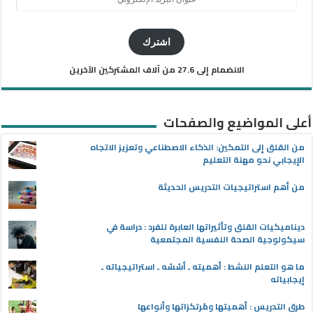
البريد
الإلكتروني
اشترك
الانضمام إلى 27.6 من آلاف المشتركين الآخرين
أعلى المواضيع والصفحات
من القلق إلى التمكين: الذكاء الاصطناعي وتعزيز الاتجاه
الإيجابي نحو مهنة التعليم
من أهم استراتيجيات التدريس الحديثة
ديناميكيات القلق وتأثيراتها العابرة للفرد : دراسة في
سيكولوجية الصحة النفسية المجتمعية
ما هو التعلم النشط : أهميته ـ أسُسُه ـ استراتيجياته ـ
إيجابياته
طرق التدريس : أهميتها ومُرتكزاتها وأنواعها