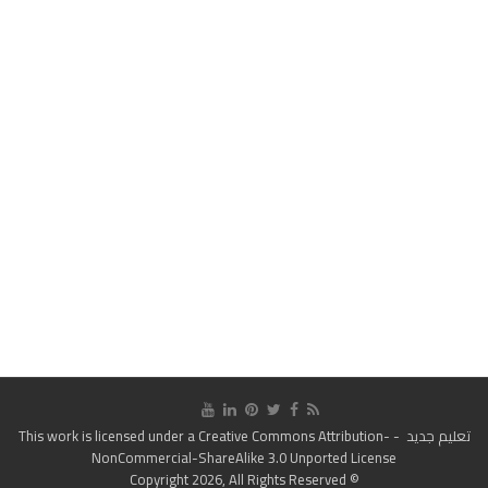
تعليم جديد
- This work is licensed under a
Creative Commons Attribution-
NonCommercial-ShareAlike 3.0 Unported License
© Copyright 2026, All Rights Reserved