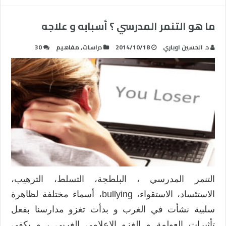
ما هو التنمر المدرسي ؟ أسبابه و علاجه
د. الحسين اوباري
2014/10/18
دراسات
,
مفاهيم
30
التنمر المدرسي ، البلطجة، التسلط، الترهيب،
الاستئساد، الاستقواء، bullying، أسماء مختلفة لظاهرة
سلبية نشأت في الغرب و بدأت تغزو مدارسنا بفعل
تأثيرات العولمة و الغزو الإعلامي الغربي ، و يكفي