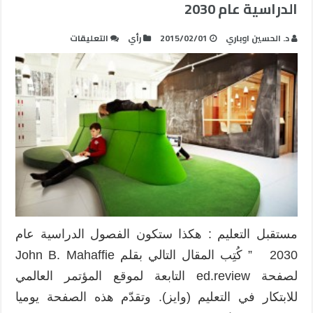
الدراسية عام 2030
على
د. الحسين اوباري
2015/02/01
رأي
التعليقات
مستقبل
التعليم
:
هكذا
ستكون
الفصول
الدراسية
عام
2030
مغلقة
مستقبل التعليم : هكذا ستكون الفصول الدراسية عام
2030 ” كُتِب المقال التالي بقلم John B. Mahaffie
لصفحة ed.review التابعة لموقع المؤتمر العالمي
للابتكار في التعليم (وايز). وتقدّم هذه الصفحة يوميا