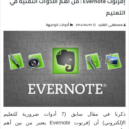
إفرنوت Evernote : من أهم الأدوات التقنية في
التعليم
مصطفى القايد
أدوات
الواجهة
,
2014/04/01
ذكرنا في مقال سابق (7 أدوات ضرورية للتعليم
الإلكتروني) أن إفرنوت Evernote يعتبر من بين أهم