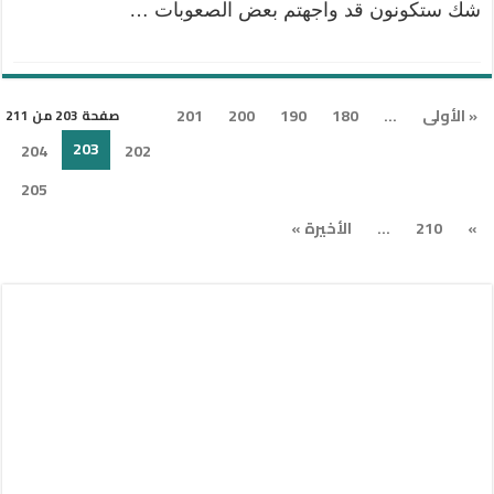
شك ستكونون قد واجهتم بعض الصعوبات …
« الأولى
...
180
190
200
201
صفحة 203 من 211
203
204
202
205
»
210
...
الأخيرة »