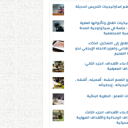
م استراتيجيات التدريس الحديثة
يكيات القلق وتأثيراتها العابرة
 : دراسة في سيكولوجية الصحة
سية المجتمعية
قلق إلى التمكين: الذكاء
ناعي وتعزيز الاتجاه الإيجابي نحو
التعليم
 بناء الأهداف، الجزء الثاني:
اف المعرفية
 التعلم النشط : أهميته ـ أسُسُه ـ
تيجياته ـ إيجابياته
ت التعلم : النظرية البنائية
 بناء الأهداف، الجزء الثالث:
اف الوجدانية والأهداف المهارية
سحركية