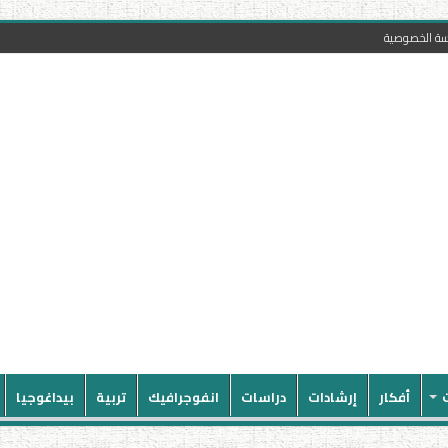
سة الخصوصية
أفكار
إرشادات
دراسات
انفوجرافيك
تربية
بيداغوجيا