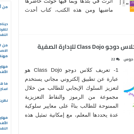
أثرت في بلدها وبما فيها حولت حاضرها
من أه
ماضيها ومن هذه الكتب، كتاب أحدث
دينام
للفرد
النف
C للإدارة الصفية
من ال
الاصط
مهنة 
دروس
22
مهارة
1- تعريف كلاس دوجو Class Dojo هو
الأهد
عبارة عن تطبيق إلكتروني مجاني يستخدم
ما هو
لتعزيز السلوك الإيجابي للطالب من خلال
استرا
مجموعة من الرموز والنقاط التعزيزية
نظريا
الممنوحة للطالب بناءً على معايير سلوكية
عدة يحددها المعلم، مع إمكانية تمثيل هذه
مهارة
الأهد
النف