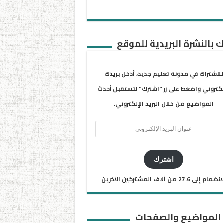
 بالنشرة البريدية للموقع
للاشتراك في مدونة تعليم جديد، أدخل بريدك
لكتروني واضغط على زر "اشترك" لتستقبل أحدث
المواضيع من خلال البريد الإلكتروني.
ان
يد
كتروني
اشترك
ضمام إلى 27.6 من آلاف المشتركين الآخرين
 المواضيع والصفحات