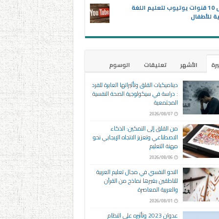
أفضل 10 قنوات يوتيوب لتعليم اللغة
ية للأطفال
يرة
الأشهر
تعليقات
الوسوم
ديناميكيات القلق وتأثيراتها العابرة للفرد
: دراسة في سيكولوجية الصحة النفسية
المجتمعية
2026/08/07
من القلق إلى التمكين: الذكاء
الاصطناعي وتعزيز الاتجاه الإيجابي نحو
مهنة التعليم
2026/08/06
النحو النفسي في مجال تعليم العربية
للناطقين بغيرها نماذج من القرآن
والعربية المعاصرة
2026/08/01
عدوان 2023 وتأثيره على النظام