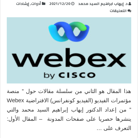
د. إيهاب ابراهيم السيد محمد
2021/12/20
أدوات
,
إرشادات
على
التعليقات
كل
ما
يجب
معرفته
عن
منصة
الفيديو
كونفرانس
Webex
:
استخدامات
هذا المقال هو الثاني من سلسلة مقالات حول ” منصة
المدرب
مؤتمرات الفيديو (الفيديو كونفرانس) الافتراضية Webex
على
منصة
” من إعداد الدكتور إيهاب إبراهيم السيد محمد والتي
Webex
ينشرها حصريا على صفحات المدونة – المقال الأول:
مغلقة
التعرف على …