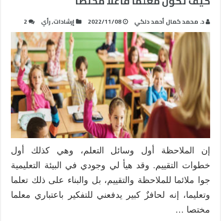
كيف تكون معلمًا فاعلًا مختصًا
د. محمد كمال أحمد دلكي
2022/11/08
إرشادات
,
رأي
2
إن الملاحظة أول وسائل التعلم، وهي كذلك أول
خطوات التقييم. وقد هيأ لي وجودي في البيئة التعليمية
جوا ملائما للملاحظة والتقييم، بل والبناء على ذلك تعلما
وتعليما، إنه لحافزٌ كبير يدفعني للتفكير باعتباري معلما
مختصا …