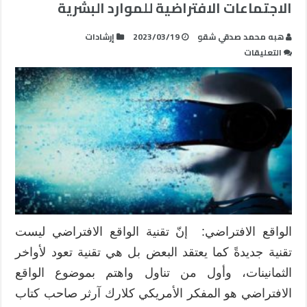
الاجتماعات الافتراضية للموارد البشرية
ھبه محمد صدقي شقو
2023/03/19
إرشادات
على
التعليقات
تقنية
الواقع
الافتراضي
ودورها
في
عقد
الاجتماعات
الافتراضية
للموارد
البشرية
مغلقة
الواقع الافتراضي: إنّ تقنية الواقع الافتراضي ليست
تقنية جديدةً كما يعتقد البعض بل هي تقنية تعود لأواخر
الثمانينات، وأول من تناول واهتم بموضوع الواقع
الافتراضي هو المفكر الأمريكي كلارك آرثر صاحب كتاب