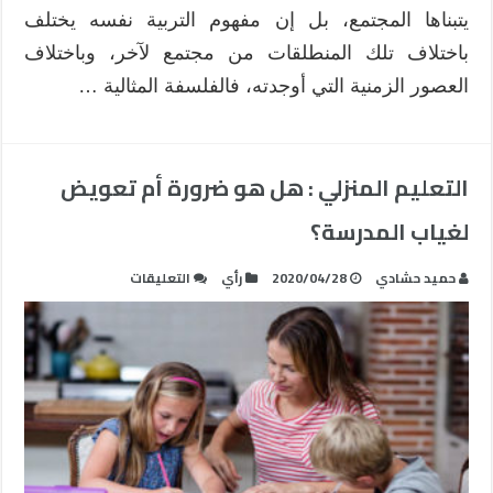
يتبناها المجتمع، بل إن مفهوم التربية نفسه يختلف
باختلاف تلك المنطلقات من مجتمع لآخر، وباختلاف
العصور الزمنية التي أوجدته، فالفلسفة المثالية …
التعليم المنزلي : هل هو ضرورة أم تعويض
لغياب المدرسة؟
على
حميد حشادي
2020/04/28
رأي
التعليقات
التعليم
المنزلي
:
هل
هو
ضرورة
أم
تعويض