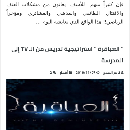
فإن كثيراً منهم –للأسف- يعانون من مشكلات العنف
والاقتتال الطائفي والمذهبي والعشائري ومؤخراً
الرياضي!! هذا الواقع الذي نعايشه اليوم …
” العباقرة ” استراتيجية تدريس من الـ TV إلى
المدرسة
تامر الملاح
2019/11/07
أفكار
2