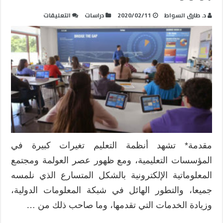
على
د. طارق السواط
2020/02/11
دراسات
التعليقات
خطة
دمج
المدرسة
الإلكترونية
في
التعليم
السعودي
العام
باستخدام
نموذج
هافلوك
مقدمة* تشهد أنظمة التعليم تغيرات كبيرة في
و
المؤسسات التعليمية، ومع ظهور عصر العولمة ومجتمع
زلوتولو
مغلقة
المعلوماتية الإلكترونية بالشكل المتسارع الذي نلمسه
جميعا، والتطور الهائل في شبكة المعلومات الدولية،
وزيادة الخدمات التي تقدمها، وما صاحب ذلك من …