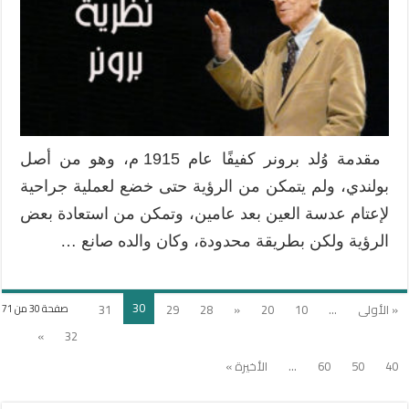
التربية
و
التعليم
:
الأسس
و
المنطلقات
مغلقة
مقدمة وُلد برونر كفيفًا عام 1915 م، وهو من أصل
بولندي، ولم يتمكن من الرؤية حتى خضع لعملية جراحية
لإعتام عدسة العين بعد عامين، وتمكن من استعادة بعض
الرؤية ولكن بطريقة محدودة، وكان والده صانع …
30
« الأولى
...
10
20
«
28
29
31
صفحة 30 من 71
»
32
40
50
60
...
الأخيرة »