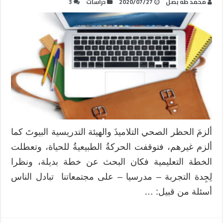
محمد طه بصل
2020/07/27
دراسات
3
ألزمَ الحظر الصحي التلاميذَ والهيئة التدريسية البيوتَ كما
ألزم غيرهم، فتوقفت الحركةُ الطبيعيةُ للحياة، وتعطلت
الخطة التعليمية فكان البحث عن خطة بديلة، ونظرا
لِجِدة التجربة – مدرسيا – على مجتمعاتنا تبادل الناس
أسئلة من قبيل: …