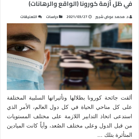
في ظل أزمة كورونا (الواقع والرهانات)
على
د. محمد عوض شبير
2021/03/27
دراسات
التعليقات
الفجوة
الرقمية
داخل
المدرسة
الفلسطينية
في
ظل
أزمة
كورونا
(الواقع
والرهانات)
ألقت جائحة كورونا بظلالها وتأثيراتها السلبية المختلفة
مغلقة
على كل مناحي الحياة في كل دول العالم، الأمر الذي
استدعى اتخاذ التدابير اللازمة على مختلف المستويات
من قبل الدول وعلى مختلف الصُعد، وأياً كانت الميادين
المتأثرة بتلك …