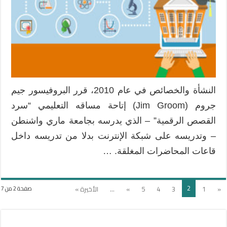
النشأة والخصائص في عام 2010، قرر البروفيسور جيم
جروم (Jim Groom) إتاحة مساقه التعليمي “سرد
القصص الرقمية” – الذي يدرسه بجامعة ماري واشنطن
– وتدريسه على شبكة الإنترنت بدلا من تدريسه داخل
قاعات المحاضرات المغلقة. …
2
«
1
3
4
5
»
...
الأخيرة »
صفحة 2 من 7