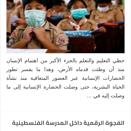
بعد
في
تدريس
الرياضيات
في
ظل
جائحة
كورونا،
مزاياه
حظي التعليم والتعلم بالجزء الأكبر من اهتمام الإنسان
ومعيقاته
منذ أن وطئت قدماه الأرض، وهذا ما يفسر تطور
مغلقة
الحضارات الإنسانية عبر العصور المتعاقبة منذ نشأة
الحياة البشرية، حتى وصلت الحضارة الإنسانية إلى ما
وصلت إليه في …
الفجوة الرقمية داخل المدرسة الفلسطينية