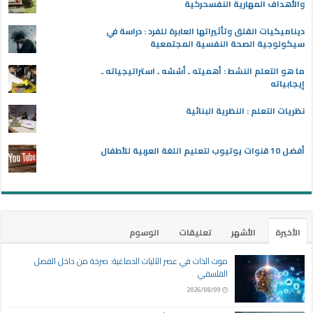
والأهداف المهارية النفسحركية
ديناميكيات القلق وتأثيراتها العابرة للفرد : دراسة في
سيكولوجية الصحة النفسية المجتمعية
ما هو التعلم النشط : أهميته ـ أسُسُه ـ استراتيجياته ـ
إيجابياته
نظريات التعلم : النظرية البنائية
أفضل 10 قنوات يوتيوب لتعليم اللغة العربية للأطفال
الأخيرة
الأشهر
تعليقات
الوسوم
موت الذات في عصر الآليات الدماغية: صرخة من داخل الفصل
الفلسفي
2026/08/09