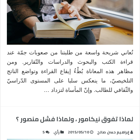
تُعاني شريحة واسعة من طلبتنا من صعوبات جمّة عند
قراءة الكتب والبحوث والدراسات والتّقارير. ومن
مظاهر هذه المعاناة بُطْءُ إيقاع القراءة وتواضع الناتج
التلخيصيّ، ما ينعكس سلبا على المستوى الدّراسيّ
والثّقافي للطالب. وإنّ المأساة لتزداد …
لماذا تفوق نيكامور ، ولماذا فشل منصور ؟
إبراهيم حسن صالح
2015/05/10
رأي
5