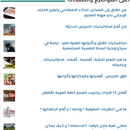
من القلق إلى التمكين: الذكاء الاصطناعي وتعزيز الاتجاه
الإيجابي نحو مهنة التعليم
من أهم استراتيجيات التدريس الحديثة
ديناميكيات القلق وتأثيراتها العابرة للفرد : دراسة في
سيكولوجية الصحة النفسية المجتمعية
ما هو التعلم النشط : أهميته ـ أسُسُه ـ استراتيجياته ـ
إيجابياته
طرق التدريس : أهميتها ومُرتكزاتها وأنواعها
أفضل 10 قنوات يوتيوب لتعليم اللغة العربية للأطفال
ما هي النظريات المعرفية ؟ روادها ؟ و أهم اتجاهاتها ؟
ماهي لعبة ماين كرافت minecraft ؟ و كيف يمكن