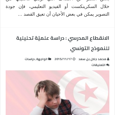
خلال السكرينكست أو الفيديو التعليمي، فإن جودة
التصوير يمكن في بعض الأحيان أن تعيق القصد …
الانقطاع المدرسي : دراسة علميّة تحليلية
للنموذج التونسي
محمد جلال بن سعد
2015/11/17
الواجهة
,
دراسات
على
التعليقات
الانقطاع
المدرسي
:
دراسة
علميّة
تحليلية
للنموذج
التونسي