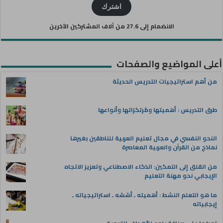
الإلكتروني
اشترك
الانضمام إلى 27.6 من آلاف المشتركين الآخرين
أعلى المواضيع والصفحات
من أهم استراتيجيات التدريس الحديثة
طرق التدريس : أهميتها ومُرتكزاتها وأنواعها
النحو النفسي في مجال تعليم العربية للناطقين بغيرها
نماذج من القرآن والعربية المعاصرة
من القلق إلى التمكين: الذكاء الاصطناعي وتعزيز الاتجاه
الإيجابي نحو مهنة التعليم
ما هو التعلم النشط : أهميته ـ أسُسُه ـ استراتيجياته ـ
إيجابياته