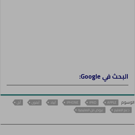
r
البحث في Google:
الوسوم
APPLE
IPAD
IPHONE
آيباد
آيفون
أبل
دعم التعليم
عروض ابل التعليمية