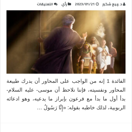
على
د. ربيع شكير
2023/01/21
رأي
التعليقات
موسى
عليه
السلام
وفرعون
:
فوائد
منهجية
في
حوار
المخالف
مغلقة
الفائدة 1 إنه من الواجب على المحاور أن يدرك طبيعة
المحاور ونفسيته، فإننا نلاحظ أن موسى- عليه السلام-
بدأ أول ما بدأ مع فرعون بإبراز ما يدعيه، وهو ادعائه
الربوبية، لذلك خاطبه بقوله: «إِنَّا رَسُولُ …