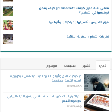
ماهي لعبة ماين كرافت minecraft ؟ و كيف يمكن
توظيفها في التعليم ؟
طرق التدريس : أهميتها ومُرتكزاتها وأنواعها
نظريات التعلم : النظرية البنائية
الأخيرة
الأشهر
تعليقات
الوسوم
ديناميكيات القلق وتأثيراتها العابرة للفرد : دراسة في سيكولوجية
الصحة النفسية المجتمعية
2026/08/07
من القلق إلى التمكين: الذكاء الاصطناعي وتعزيز الاتجاه الإيجابي
نحو مهنة التعليم
2026/08/06