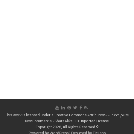
تعليم جديد
- This work is licensed under a
Creative Commons Attribution-
NonCommercial-ShareAlike 3.0 Unported License
© Copyright 2026, All Rights Reserved
Powered by
WordPress
| Designed by
TieLabs