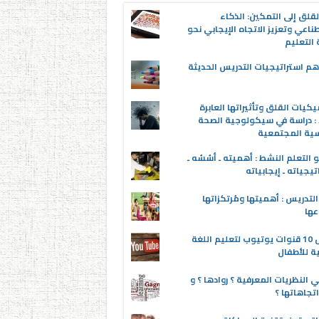
قلق إلى التمكين: الذكاء
ناعي وتعزيز الاتجاه الإيجابي نحو
التعليم
م استراتيجيات التدريس الحديثة
يكيات القلق وتأثيراتها العابرة
 : دراسة في سيكولوجية الصحة
سية المجتمعية
 التعلم النشط : أهميته ـ أسُسُه ـ
تيجياته ـ إيجابياته
لتدريس : أهميتها ومُرتكزاتها
عها
أفضل 10 قنوات يوتيوب لتعليم اللغة
ية للأطفال
 النظريات المعرفية ؟ روادها ؟ و
تجاهاتها ؟