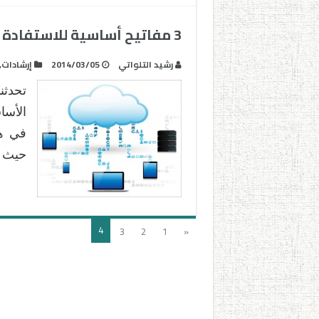
3 مفاتيح أساسية للاستفادة من بيود BYOD في المدارس
رشيد التلواتي
2014/03/05
إرشادات
,
الأسا
في هذ
حيث ي
4
3
2
1
«