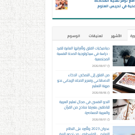
اقع توفر تقنية المحاكاة
علية في تدريس العلوم
يرة
الأشهر
تعليقات
الوسوم
ديناميكيات القلق وتأثيراتها العابرة للفرد
: دراسة في سيكولوجية الصحة النفسية
المجتمعية
2026/08/07
من القلق إلى التمكين: الذكاء
الاصطناعي وتعزيز الاتجاه الإيجابي نحو
مهنة التعليم
2026/08/06
النحو النفسي في مجال تعليم العربية
للناطقين بغيرها نماذج من القرآن
والعربية المعاصرة
2026/08/01
عدوان 2023 وتأثيره على النظام
التعليمي الفلسطيني: من تدمير البنية