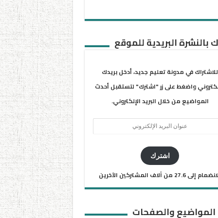
 بالنشرة البريدية للموقع
للاشتراك في مدونة تعليم جديد، أدخل بريدك
لكتروني واضغط على زر "اشترك" لتستقبل أحدث
المواضيع من خلال البريد الإلكتروني.
ان
يد
كتروني
اشترك
ضمام إلى 27.6 من آلاف المشتركين الآخرين
 المواضيع والصفحات