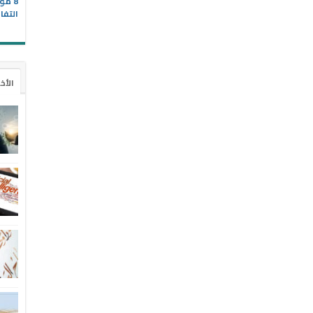
8 مو
التفا
الأخ