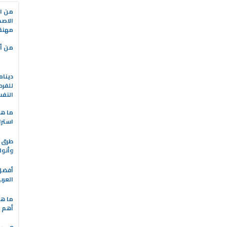
من ال
الاصط
مهنة 
من أه
دينام
للفرد
النف
ما هو
استرا
طرق ا
وأنوا
العرب
ما هي
أهم ا