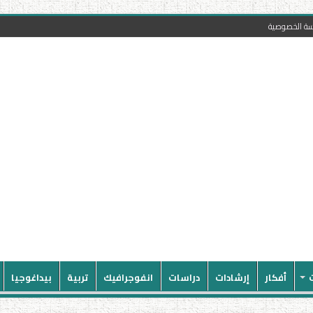
سة الخصوصية
أفكار
إرشادات
دراسات
انفوجرافيك
تربية
بيداغوجيا