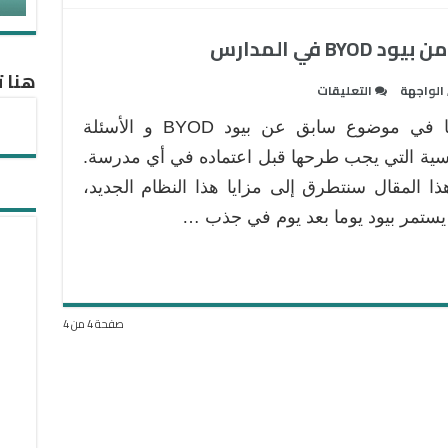
هنا ت
على
الواجهة
التعليقات
3
تحدثنا في موضوع سابق عن بيود BYOD و الأسئلة
مفاتيح
أساسية
سية التي يجب طرحها قبل اعتماده في أي مدرسة.
للاستفادة
ا المقال سنتطرق إلى مزايا هذا النظام الجديد،
من
ستمر بيود يوما بعد يوم في جذب …
بيود
BYOD
في
المدارس
مغلقة
صفحة 4 من 4