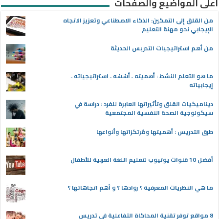
أعلى المواضيع والصفحات
من القلق إلى التمكين: الذكاء الاصطناعي وتعزيز الاتجاه
الإيجابي نحو مهنة التعليم
من أهم استراتيجيات التدريس الحديثة
ما هو التعلم النشط : أهميته ـ أسُسُه ـ استراتيجياته ـ
إيجابياته
ديناميكيات القلق وتأثيراتها العابرة للفرد : دراسة في
سيكولوجية الصحة النفسية المجتمعية
طرق التدريس : أهميتها ومُرتكزاتها وأنواعها
أفضل 10 قنوات يوتيوب لتعليم اللغة العربية للأطفال
ما هي النظريات المعرفية ؟ روادها ؟ و أهم اتجاهاتها ؟
8 مواقع توفر تقنية المحاكاة التفاعلية في تدريس