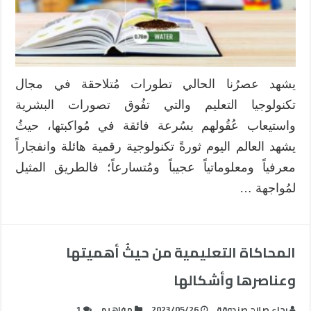
يشهد عصرُنا الحالي تطورات مُتلاحقة في مجال
تكنولوجيا التعليم والتي تفُوق تصورات البشرية
واستيعاب عُقُولهم بسُرعة فائقة في مُواكبتها، حيثُ
يشهد العالم اليوم ثورةً تكنولوجية رقمية هائلة وانفجاراً
معرفياً ومعلوماتياً عجيباً ومُتسارعاً؛ فالطريق المثيل
لمُواجهة …
المحاكاة التعليمية من حيثُ أهميتها
وعناصرها وأشكالها
رجاء صلاح صندوقة
2023/05/26
مفاهيم
1