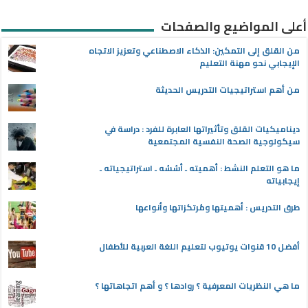
أعلى المواضيع والصفحات
من القلق إلى التمكين: الذكاء الاصطناعي وتعزيز الاتجاه
الإيجابي نحو مهنة التعليم
من أهم استراتيجيات التدريس الحديثة
ديناميكيات القلق وتأثيراتها العابرة للفرد : دراسة في
سيكولوجية الصحة النفسية المجتمعية
ما هو التعلم النشط : أهميته ـ أسُسُه ـ استراتيجياته ـ
إيجابياته
طرق التدريس : أهميتها ومُرتكزاتها وأنواعها
أفضل 10 قنوات يوتيوب لتعليم اللغة العربية للأطفال
ما هي النظريات المعرفية ؟ روادها ؟ و أهم اتجاهاتها ؟