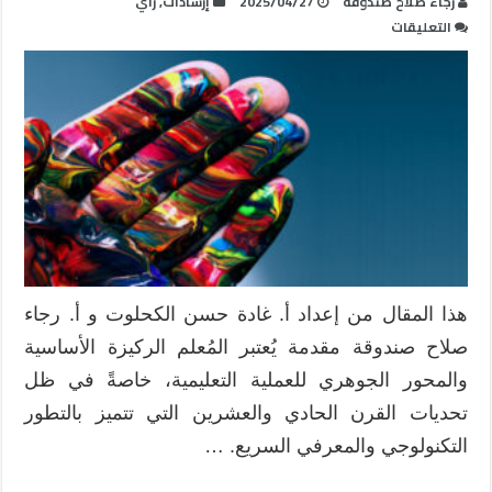
رجاء صلاح صندوقة
2025/04/27
إرشادات
,
رأي
على
التعليقات
دور
المُعلم
في
تعزيز
الهوية
الثقافية
ومواجهة
مخاطر
العولمة
مغلقة
هذا المقال من إعداد أ. غادة حسن الكحلوت و أ. رجاء
صلاح صندوقة مقدمة يُعتبر المُعلم الركيزة الأساسية
والمحور الجوهري للعملية التعليمية، خاصةً في ظل
تحديات القرن الحادي والعشرين التي تتميز بالتطور
التكنولوجي والمعرفي السريع. …