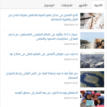
الأخيرة
الأشهر
تعليقات
الوسوم
النحو النفسي في مجال تعليم العربية للناطقين بغيرها نماذج من
القرآن والعربية المعاصرة
2026/08/01
عدوان 2023 وتأثيره على النظام التعليمي الفلسطيني: من تدمير
البنية إلى استراتيجيات الصمود والتعافي
2026/07/26
تداعيات حرب طوفان الأقصى على التعليم العالي في قطاع غزة
2026/07/25
حين تقرأ فيك لا فيه، إسقاط البنية على النص القرآني وخطر النموذج
المستعار
2026/07/24
الاشتقاق ووحدة الكون: من بنية اللسان إلى منطق التوحيد
2026/07/18