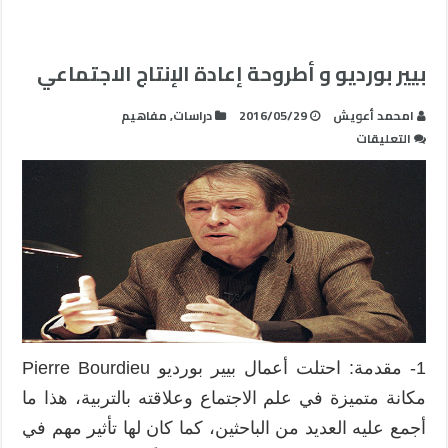
بيير بورديو و أطروحة إعادة الإنتاج الاجتماعي
امحمد أعويش
2016/05/29
دراسات
,
مفاهيم
على
التعليقات
بيير
بورديو
و
أطروحة
إعادة
الإنتاج
الاجتماعي
مغلقة
1- مقدمة: احتلت أعمال بيير بورديو Pierre Bourdieu
مكانة متميزة في علم الاجتماع وعلاقته بالتربية، هذا ما
أجمع عليه العديد من الباحثين، كما كان لها تأثير مهم في