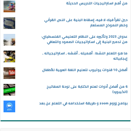
من أهم استراتيجيات التدريس الحديثة
حين تقرأ فيك لا فيه، إسقاط البنية على النص القرآني
وخطر النموذج المستعار
عدوان 2023 وتأثيره على النظام التعليمي الفلسطيني:
من تدمير البنية إلى استراتيجيات الصمود والتعافي
ما هو التعلم النشط : أهميته ـ أسُسُه ـ استراتيجياته ـ
إيجابياته
أفضل 10 قنوات يوتيوب لتعليم اللغة العربية للأطفال
6 من أفضل أدوات تعلم الكتابة على لوحة المفاتيح
(الكيبورد)
برنامج زووم zoom و طريقة استخدامه في التعلم عن بعد