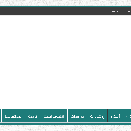
سة الخصوصية
أفكار
إرشادات
دراسات
انفوجرافيك
تربية
بيداغوجيا