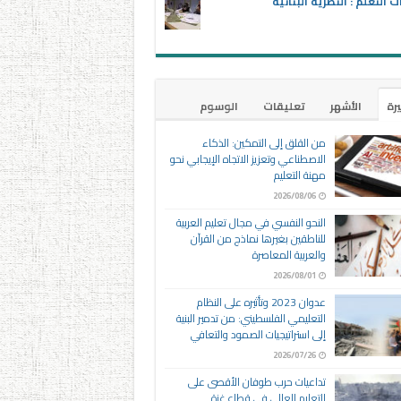
ت التعلم : النظرية البنائية
يرة
الأشهر
تعليقات
الوسوم
من القلق إلى التمكين: الذكاء
الاصطناعي وتعزيز الاتجاه الإيجابي نحو
مهنة التعليم
2026/08/06
النحو النفسي في مجال تعليم العربية
للناطقين بغيرها نماذج من القرآن
والعربية المعاصرة
2026/08/01
عدوان 2023 وتأثيره على النظام
التعليمي الفلسطيني: من تدمير البنية
إلى استراتيجيات الصمود والتعافي
2026/07/26
تداعيات حرب طوفان الأقصى على
التعليم العالي في قطاع غزة