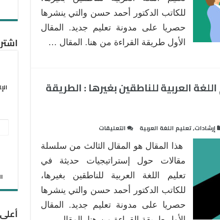
اللغة
للكاتب الدكتور أحمد حسن والتي ينشرها
العربية
حصريا على مدونة تعليم جديد. المقال
للناطقين
بغيرها
اشترك
الأول طريقة القراءة من هنا. المقال …
:
الطريقة
السمعية
للغة العربية للناطقين بغيرها : الطريقة
الشفوية
الإ
The
Audiolingual
Method
عنو
على
إرشادات
,
تعليم اللغة العربية
التعليقات
مغلقة
إستراتيجيات
البر
هذا المقال هو المقال الثالث من سلسلة
حديثة
الإل
في
مقالات حول إستراتيجيات حديثة في
تعليم
تعليم اللغة العربية للناطقين بغيرها،
الان
اللغة
للكاتب الدكتور أحمد حسن والتي ينشرها
العربية
حصريا على مدونة تعليم جديد. المقال
للناطقين
أعلى
بغيرها
الأول طريقة القراءة من هنا. المقال …