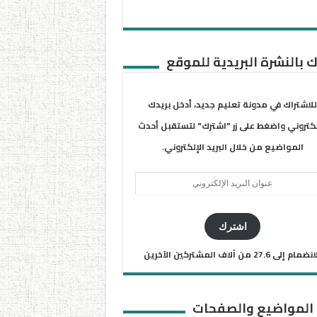
 بالنشرة البريدية للموقع
للاشتراك في مدونة تعليم جديد، أدخل بريدك
لكتروني واضغط على زر "اشترك" لتستقبل أحدث
المواضيع من خلال البريد الإلكتروني.
ان
يد
كتروني
اشترك
ضمام إلى 27.6 من آلاف المشتركين الآخرين
 المواضيع والصفحات