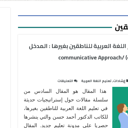
قين
للغة العربية للناطقين بغيرها : المدخل
التواصلي (الطريقة التواصلية) communicative Approach/
على
إرشادات
,
تعليم اللغة العربية
التعليقات
إستراتيجيات
هذا المقال هو المقال السادس من
حديثة
في
سلسلة مقالات حول إستراتيجيات حديثة
تعليم
في تعليم اللغة العربية للناطقين بغيرها،
اللغة
للكاتب الدكتور أحمد حسن والتي ينشرها
العربية
حصريا على مدونة تعليم جديد. المقال
للناطقين