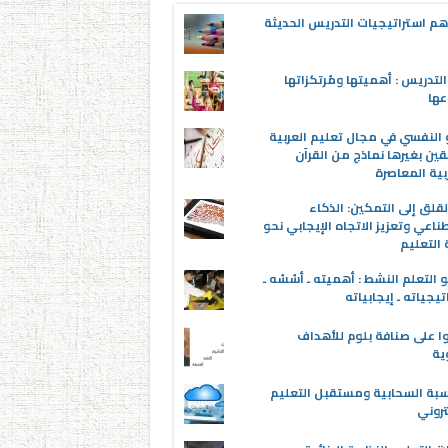
م استراتيجيات التدريس الحديثة
لتدريس : أهميتها ومُرتكزاتها
عها
 النفسي في مجال تعليم العربية
قين بغيرها نماذج من القرآن
بية المعاصرة
قلق إلى التمكين: الذكاء
ناعي وتعزيز الاتجاه الإيجابي نحو
التعليم
 التعلم النشط : أهميته ـ أسُسُه ـ
تيجياته ـ إيجابياته
ا على صنافة بلوم للأهداف
وية
سبة السحابية ومستقبل التعليم
تروني