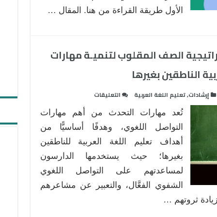
بغيرها
الأول طريقة القراءة من هنا. المقال …
:
المدخل
التواصلي
اتيجية الصف المقلوب لتنميـة مهارات
(الطريقة
التواصلية)
ية الناطقين بغيرها
communicative
Approach/
على
إرشادات
,
تعليم اللغة العربية
التعليقات
Communicative
نموذج
Method
تُعد مهارات التحدث من أهم مهارات
تدريسي
مغلقة
قائم
التواصل اللغوي، وهدفًا أساسيًّا من
على
أهداف تعليم اللغة العربية للناطقين
إستراتيجية
بغيرها؛ حيث يستخدمها الدارسون
الصف
لمساعدتهم على التواصل اللغوي
المقلوب
لتنميـة
الشفوي الفعَّال، والتعبير عن مشاعرهم
مهارات
زيادة ثروتهم …
التحدث
لدى