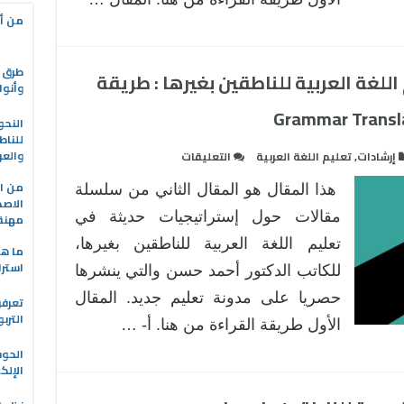
:
من أه
الطريقة
المباشرة
طرق ا
للغة العربية للناطقين بغيرها : طريقة
The
وأنوا
Direct
Method
النحو
للناط
مغلقة
على
والعر
إرشادات
,
تعليم اللغة العربية
التعليقات
إستراتيجيات
من ال
هذا المقال هو المقال الثاني من سلسلة
حديثة
الاصط
في
مقالات حول إستراتيجيات حديثة في
مهنة 
تعليم
تعليم اللغة العربية للناطقين بغيرها،
ما هو
اللغة
استرا
للكاتب الدكتور أحمد حسن والتي ينشرها
العربية
حصريا على مدونة تعليم جديد. المقال
للناطقين
تعرفو
الترب
بغيرها
الأول طريقة القراءة من هنا. أ- …
:
الحو
طريقة
الإلك
النحو