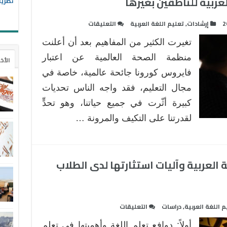
ربية للناطقين بغيرها
و
نظريا
الترجمة
على
2
إرشادات
,
تعليم اللغة العربية
التعليقات
Grammar
نحو
Translation
تغيرت الكثير من المفاهيم بعد أن أعلنت
مرجعية
Method
تقنية
منظمة الصحة العالمية عن اعتبار
مغلقة
الأخ
لمعلمي
فايروس كورونا جائحة عالمية، خاصة في
العربية
مجال التعليم، فقد واجه الناس تحديات
للناطقين
كبيرة أثّرت في جميع حياتنا، وهو تحدٍّ
بغيرها
مغلقة
لقدرتنا على التكيف والمرونة …
العربية وآليات استثارتها لدى الطلاب
على
م اللغة العربية
,
دراسات
التعليقات
أهمية
أولاً: دوافع تعلم اللغة وأهميتها في تعلم