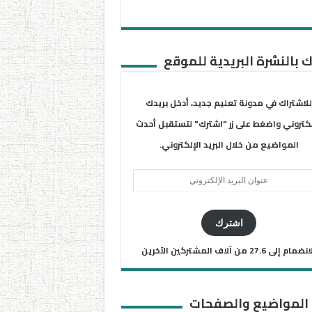
 بالنشرة البريدية للموقع
للاشتراك في مدونة تعليم جديد، أدخل بريدك
لكتروني واضغط على زر "اشترك" لتستقبل أحدث
المواضيع من خلال البريد الإلكتروني.
ان
يد
كتروني
اشترك
ضمام إلى 27.6 من آلاف المشتركين الآخرين
 المواضيع والصفحات