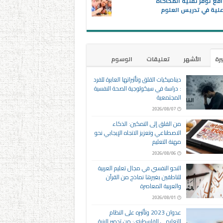
اقع توفر تقنية المحاكاة
علية في تدريس العلوم
يرة
الأشهر
تعليقات
الوسوم
ديناميكيات القلق وتأثيراتها العابرة للفرد
: دراسة في سيكولوجية الصحة النفسية
المجتمعية
2026/08/07
من القلق إلى التمكين: الذكاء
الاصطناعي وتعزيز الاتجاه الإيجابي نحو
مهنة التعليم
2026/08/06
النحو النفسي في مجال تعليم العربية
للناطقين بغيرها نماذج من القرآن
والعربية المعاصرة
2026/08/01
عدوان 2023 وتأثيره على النظام
التعليمي الفلسطيني: من تدمير البنية