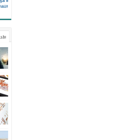
8 مو
التفا
الأخ