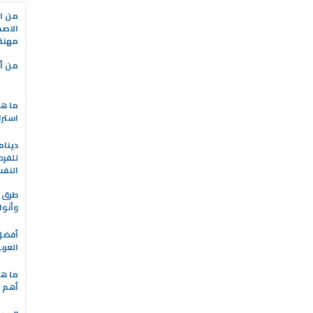
من ال
الاصط
مهنة 
من أه
ما هو
استرا
دينام
للفرد
النف
طرق ا
وأنوا
العرب
ما هي
أهم ا