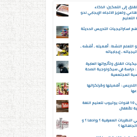
قلق إلى التمكين: الذكاء
ناعي وتعزيز الاتجاه الإيجابي نحو
التعليم
م استراتيجيات التدريس الحديثة
 التعلم النشط : أهميته ـ أسُسُه ـ
تيجياته ـ إيجابياته
يكيات القلق وتأثيراتها العابرة
 : دراسة في سيكولوجية الصحة
سية المجتمعية
لتدريس : أهميتها ومُرتكزاتها
عها
أفضل 10 قنوات يوتيوب لتعليم اللغة
ية للأطفال
 النظريات المعرفية ؟ روادها ؟ و
تجاهاتها ؟