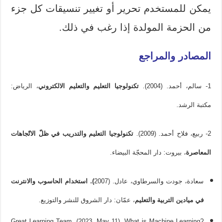
يمكن للمستخدم تحرير أو تغيير تنسيقات كل جزء
من الحزمة المولدة إذا رغب في ذلك.
المصادر والمراجع
1- سالم، أحمد. (2004).
تكنولوجيا التعليم والتعليم الالكتروني
، الرياض:
مكتبة الرشد.
2- ربيع، فلاح أحمد. (2009).
تكنولوجيا
التعليم والتدريب في ظلّ الاتّجاهات
المعاصرة
، بيروت: دار المحجّة البيضاء.
سعادة، جودت والسرطاوي، عادل. (2007
). استخدام الحاسوب والانترنت
في ميادين التربية والتعليم
، عمّان: دار الشروق للنشر والتوزيع.
Great Learning Team. (2023, May 11). What is Machine Learning?