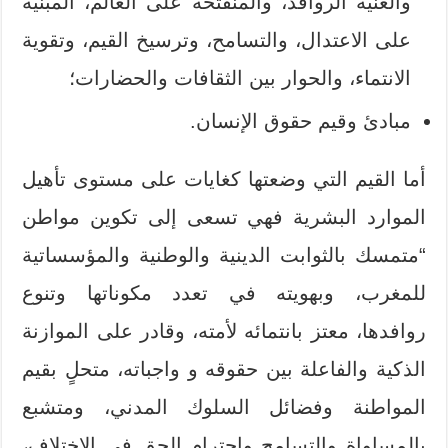
والغنية الروافد، والمنفتحة على العالم، المبنية
على الاعتدال، والتسامح، وترسيخ القيم، وتقوية
الانتماء، والحوار بين الثقافات والحضارات؛
مبادئ وقيم حقوق الإنسان.
أما القيم التي وضعتها كغايات على مستوى تأهيل
الموارد البشرية فهي تسعى إلى تكوين مواطن
“متمسك بالثوابت الدينية والوطنية والمؤسساتية
للمغرب، وبهويته في تعدد مكوناتها وتنوع
روافدها، معتز بانتمائه لأمته، وقادر على الموازنة
الذكية والفاعلة بين حقوقه و واجباته، متحلٍ بقيم
المواطنة وفضائل السلوك المدني، ومتشبع
بالمساواة والتسامح واحترام الحق في الاختلاف،