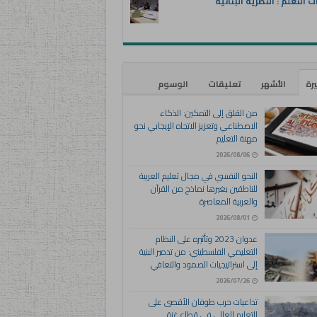
ت التعلم : النظرية البنائية
يرة
الأشهر
تعليقات
الوسوم
من القلق إلى التمكين: الذكاء
الاصطناعي وتعزيز الاتجاه الإيجابي نحو
مهنة التعليم
2026/08/06
النحو النفسي في مجال تعليم العربية
للناطقين بغيرها نماذج من القرآن
والعربية المعاصرة
2026/08/01
عدوان 2023 وتأثيره على النظام
التعليمي الفلسطيني: من تدمير البنية
إلى استراتيجيات الصمود والتعافي
2026/07/26
تداعيات حرب طوفان الأقصى على
التعليم العالي في قطاع غزة