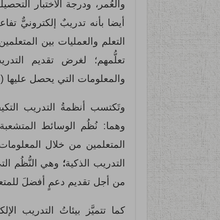
أيضا بأنه تدريبٌ إلكترونيٌّ تف
التعلم والعمليات بين المتعلمين
تعلُّمهم؛ لغرض تقديم التد
والمعلومات التي يحصل عليها (هداية،
وتَكتسب أنظمةُ التدريب التكي
وهما: نُظُم الوسائط المتشعبة 
المتعلمين من خلال المعلومات ال
التدريب الذكية
؛
وهي النُّظُم ال
من أجل تقديم دعمٍ أفضلَ للمتعلم (
كما تتميَّز بيئاتُ التدريب الإل