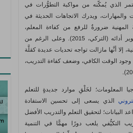
ر الذي يُمكّنه من مواكبة التطوُّرات في
 والمهارات، ويدرك الاتجاهات الحديثة في
يةُ المهنية ضرورةٌ للرفع من كفاءة المعلم،
وإكسابه المهارات اللازمة لتطوير أدائه (التركي، 2015). وعلى الرغم من
ية، إلا أنَّها مازالت تواجه تحديات عديدة كقلَّة
م وجود الوقت الكافي، وضعف كفاءة التدريب،
يا المعلومات؛ لخَلْقِ موارد جديدةٍ للتعلم
تروني
الذي يسعى إلى تحسين الاستفادة
عد البيانات؛ لتحقيق التعلم والتدريب الأفضل
 ولأنَّ التدريب التكيُّفي يلعب دورًا مهمًّا في التنمية