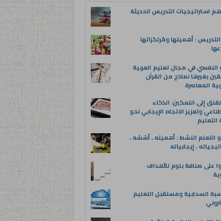
م استراتيجيات التدريس الحديثة
لتدريس : أهميتها ومُرتكزاتها
عها
 النفسي في مجال تعليم العربية
قين بغيرها نماذج من القرآن
بية المعاصرة
قلق إلى التمكين: الذكاء
ناعي وتعزيز الاتجاه الإيجابي نحو
التعليم
 التعلم النشط : أهميته ـ أسُسُه ـ
تيجياته ـ إيجابياته
ا على صنافة بلوم للأهداف
وية
سبة السحابية ومستقبل التعليم
تروني