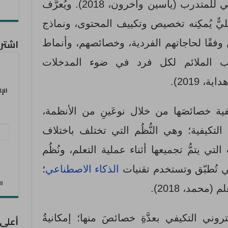
والعُمر، ودرجة الاختبار التحصيلي للمتدرب (ياسين وآخرون، 2018). ويُعرَّف
اعليٌّ يُمكِنه تخصيص وتكييف المحتوى، ونماذج
اشترك
 وفقًا لحاجاتهم الفردية، وخصائصهم، وأنماط
ريب الملائم لكل فرد في ضوء المدخلات
 2019).
الإ
فية خصائصَها من خلال نوعَينِ من الأنظمة،
التكيفية؛ وهي النُّظُم التي تختلف باختلاف
عنو
البر
تي يتمُّ تجميعها أثناء عملية التعلم، ونُظُم
الإل
تي تُطبّق وتستخدم تقنيات
الذكاء الاصطناعي
؛
الان
محمد، 2018).
كتروني التكيفي بعدَّةِ خصائصَ منها؛ إمكانيةُ
أعلى