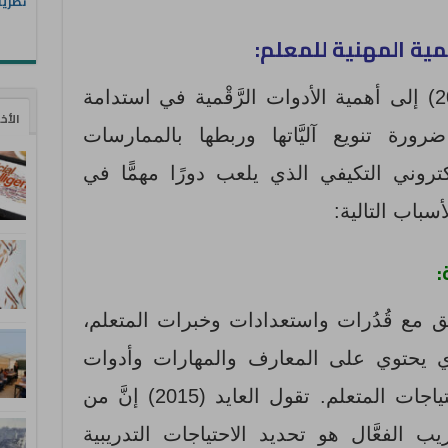
نظريا
مية المهنية للمعلم:
أشارت دراسة القحطاني (2020) إلى أهمية الأدوات الرَّقْمية في استدامة
الأخ
رورة تنويع آليَّاتها وربطها بالممارسات
كتروني التكيفي الذي يلعب دورًا مهمًّا في
سباب التالية:
:
افق مع قُدُرات واستعدادات وخبرات المتعلم،
 يحتوي على المعارف والمهارات وأدوات
التقييم؛ لتتلاءم مع قُدُرات واحتياجات المتعلم. تقول العايد (2015) إنَّ من
الفعَّال هو تحديد الاحتياجات التدريبية