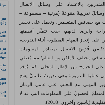
متدربين بالاعتماد على وسائل الاتصال
من أه
 وسائلَ تدريبيةً متنوعةً (مرئية – مسموعة –
طرق ا
سب مع خصائص المتعلمين، وتعمل على تحفيز
وأنوا
احة والرضا لديهم، حيث تتميَّز أنظمتها
النحو
للناط
 على إنجاز المهام المطلوبة أثناء التدريب،
والعر
من ال
لتكيفي فُرَصَ الاتصال بمصادر المعلومات
الاصط
مهنة 
مية في مختلف الأماكن من العالم؛ مما يُعطي
ما هو
 على الخروج من الإطار المحلي. كما يُوفر
استرا
في عملية التدريب؛ وهي تدريبٌ عالميٌّ يفتح
تعرفو
الترب
طوير المهني مع التغلب على عامل الزمان
الحو
لمتعلمُ الحصولَ على المعلومات التي قد لا
الإلك
يدية (ياسين وآخرون، 2018).