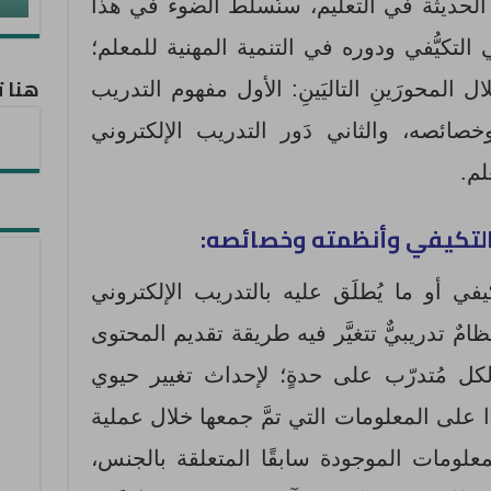
 الحديثة في التعليم، سنُسلّط الضوء في هذا
التكيُّفي ودوره في التنمية المهنية للمعلم؛
هنا ت
المحورَينِ التاليَينِ: الأول مفهوم التدريب
خصائصه، والثاني دَور التدريب الإلكتروني
لم.
 التكيفي وأنظمته وخصائصه:
كيفي أو ما يُطلَق عليه بالتدريب الإلكتروني
امٌ تدريبيٌّ تتغيَّر فيه طريقة تقديم المحتوى
 لكل مُتدرّب على حدةٍ؛ لإحداث تغيير حيوي
ًا على المعلومات التي تمَّ جمعها خلال عملية
لومات الموجودة سابقًا المتعلقة بالجنس،