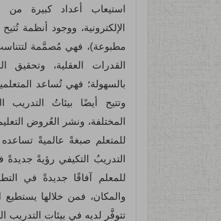
استيعاب أعداد كبيرة من ال
الإلكترونية، ووجود أنظمة تُتيح
مطبوعة)، فهي مُصمَّمة لتتنا
القدرات العقلية، وتحقيق الر
بالسهولة؛ فهي تُساعد المتعلمين
وتتيح أيضًا بيئاتُ التدريب ا
المختلفة، ونشر العُروض التعلي
للمتعلم صبغةً عالميةً تساعده
التدريبُ التكيفي رؤيةً جديدةً 
للمعلم آفاقًا جديدةً في الت
والمكان، فمن خلالها يستطيع ا
تتوفَّر لديه في بيئات التدريب التقل