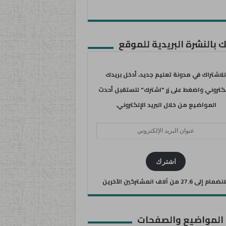
 بالنشرة البريدية للموقع
للاشتراك في مدونة تعليم جديد، أدخل بريدك
لكتروني واضغط على زر "اشترك" لتستقبل أحدث
المواضيع من خلال البريد الإلكتروني.
ان
يد
كتروني
اشترك
ضمام إلى 27.6 من آلاف المشتركين الآخرين
 المواضيع والصفحات