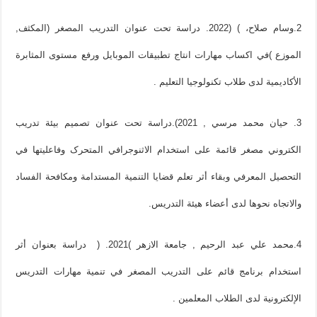
2.وسام صلاح، ) (2022. دراسة تحت عنوان التدريب المصغر (المكثف,
الموزع )في اكساب مهارات انتاج تطبيقات الموبايل ورفع مستوى المثابرة
الأكاديمية لدى طلاب تكنولوجيا التعليم .
3. حيان محمد مرسي , 2021).دراسة تحت عنوان تصميم بيئة تدريب
الکتروني مصغر قائمة على استخدام الاثنوجرافي المتحرک وفاعليتها في
التحصيل المعرفي وبقاء أثر تعلم قضايا التنمية المستدامة ومکافحة الفساد
والاتجاه نحوها لدى أعضاء هيئة التدريس.
4.محمد علي عبد الرحيم , جامعة الازهر )2021. ( دراسة بعنوان أثر
استخدام برنامج قائم على التدريب المصغر في تنمية مهارات التدريس
الإلكترونية لدى الطلاب المعلمين .