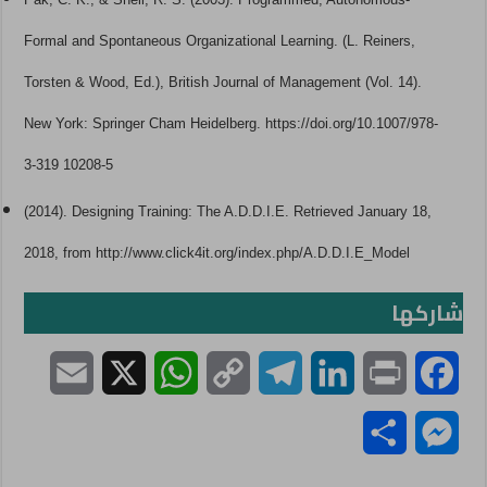
Formal and Spontaneous Organizational Learning. (L. Reiners,
Torsten & Wood, Ed.), British Journal of Management (Vol. 14).
New York: Springer Cham Heidelberg. https://doi.org/10.1007/978-
3-319 10208-5
(2014). Designing Training: The A.D.D.I.E. Retrieved January 18,
2018, from http://www.click4it.org/index.php/A.D.D.I.E_Model
شاركها
E
X
W
C
T
L
P
F
m
h
o
e
i
r
a
S
M
a
a
p
l
n
i
c
h
e