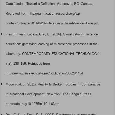
Gamification: Toward a Definition. Vancouver, BC, Canada.
Retrieved from http://gamification-research.org/wp-
content/uploads/2011/04/02-Deterding-Khaled-Nacke-Dixon.pdf
Fleischmann, Katja & Ariel, E. (2016). Gamification in science
education: gamifying learning of microscopic processes in the
laboratory. CONTEMPORARY EDUCATIONAL TECHNOLOGY,
7(2), 138–159. Retrieved from
https://www.researchgate.net/publication/306284434
Mcgonigal, J. (2011). Reality Is Broken. Studies in Comparative
International Development. New York: The Penguin Press.
https://doi.org/10.1075/ni.10.1.03bro
Pak, C. K., & Snell, R. S. (2003). Programmed, Autonomous-