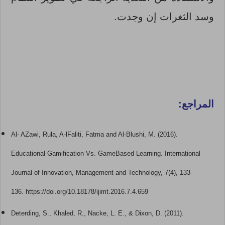
وسد الثغرات إن وجدت.
المراجع:
Al- AZawi, Rula, A-lFaliti, Fatma and Al-Blushi, M. (2016).
Educational Gamification Vs. GameBased Learning. International
Journal of Innovation, Management and Technology, 7(4), 133–
136. https://doi.org/10.18178/ijimt.2016.7.4.659
Deterding, S., Khaled, R., Nacke, L. E., & Dixon, D. (2011).