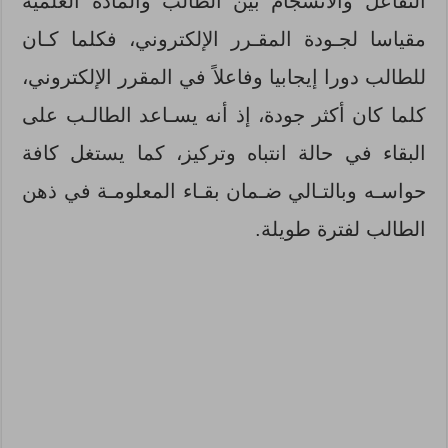
التّفاعل والانسجام بين الطالب والمادة العلمية
مقياسا لجـودة المقـرر الإلكتروني، فكلما كـان
للطالب دورا إيجابيا وفاعلاً في المقرر الإلكتروني،
كلما كان أكثر جودة، إذ أنه يسـاعد الطالـب على
البقاء في حالة انتباه وتركيز، كما يستغل كافة
حواسـه وبالتـالي ضـمان بقـاء المعلومـة في ذهن
الطالب لفترة طويلة.