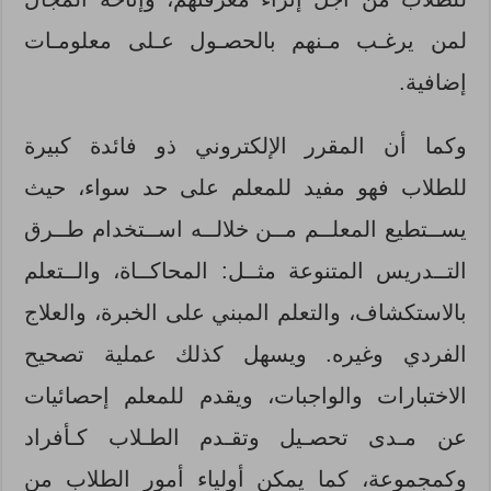
لمن يرغـب مـنهم بالحصـول عـلى معلومـات
إضافية.
وكما أن المقرر الإلكتروني ذو فائدة كبيرة
للطلاب فهو مفيد للمعلم على حد سواء، حيث
يســتطيع المعلــم مــن خلالــه اســتخدام طــرق
التــدريس المتنوعة مثــل: المحاكــاة، والــتعلم
بالاستكشاف، والتعلم المبني على الخبرة، والعلاج
الفردي وغيره. ويسهل كذلك عملية تصحيح
الاختبارات والواجبات، ويقدم للمعلم إحصائيات
عن مـدى تحصـيل وتقـدم الطـلاب كـأفراد
وكمجموعة، كما يمكن أولياء أمور الطلاب من