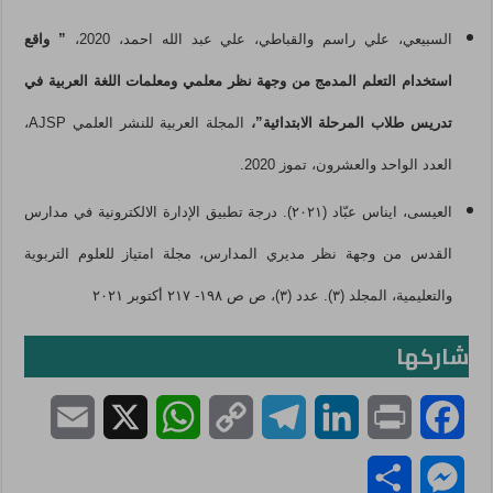
السبيعي، علي راسم والقباطي، علي عبد الله احمد، 2020،
” واقع
استخدام التعلم المدمج من وجهة نظر معلمي ومعلمات اللغة العربية في
تدريس طلاب المرحلة الابتدائية”،
المجلة العربية للنشر العلمي AJSP،
العدد الواحد والعشرون، تموز 2020.
العيسى، ايناس عبّاد (٢٠٢١). درجة تطبيق الإدارة الالكترونية في مدارس
القدس من وجهة نظر مديري المدارس، مجلة امتياز للعلوم التربوية
والتعليمية، المجلد (٣). عدد (٣)، ص ص ١٩٨- ٢١٧ أكتوبر ٢٠٢١
شاركها
E
X
W
C
T
L
P
F
m
h
o
e
i
r
a
S
M