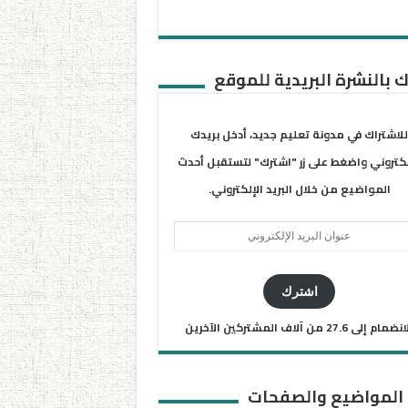
 بالنشرة البريدية للموقع
للاشتراك في مدونة تعليم جديد، أدخل بريدك
لكتروني واضغط على زر "اشترك" لتستقبل أحدث
المواضيع من خلال البريد الإلكتروني.
ان
يد
كتروني
اشترك
ضمام إلى 27.6 من آلاف المشتركين الآخرين
 المواضيع والصفحات