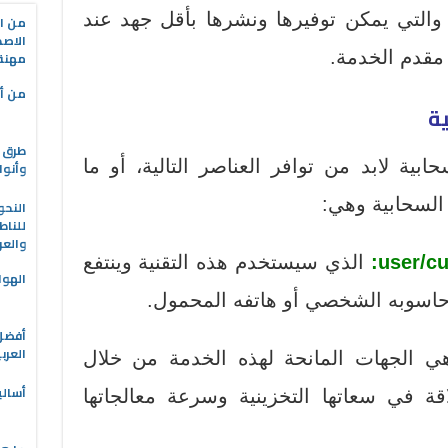
 والتي يمكن توفيرها ونشرها بأقل جهد عند
من ال
الاصط
 مقدم الخدمة.
مهنة 
من أه
طرق ا
ابية لابد من توافر العناصر التالية، أو ما
وأنوا
السحابية وهي:
النحو
للناط
والعر
الذي سيستخدم هذه التقنية وينتفع
الهوا
حاسوبه الشخصي أو هاتفه المحمول.
العرب
 الجهات المانحة لهذه الخدمة من خلال
أسالي
ة في سعاتها التخزينية وسرعة معالجاتها