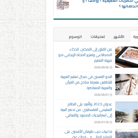
 النظريات المعرفية ؟ روادها ؟ و
تجاهاتها ؟
يرة
الأشهر
تعليقات
الوسوم
من القلق إلى التمكين: الذكاء
الاصطناعي وتعزيز الاتجاه الإيجابي نحو
مهنة التعليم
2026/08/06
النحو النفسي في مجال تعليم العربية
للناطقين بغيرها نماذج من القرآن
والعربية المعاصرة
2026/08/01
عدوان 2023 وتأثيره على النظام
التعليمي الفلسطيني: من تدمير البنية
إلى استراتيجيات الصمود والتعافي
2026/07/26
تداعيات حرب طوفان الأقصى على
التعليم العالي في قطاع غزة