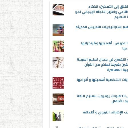
قلق إلى التمكين: الذكاء
ناعي وتعزيز الاتجاه الإيجابي نحو
التعليم
م استراتيجيات التدريس الحديثة
لتدريس : أهميتها ومُرتكزاتها
عها
 النفسي في مجال تعليم العربية
قين بغيرها نماذج من القرآن
بية المعاصرة
يات الشخصية أهميتها و أنواعها
أفضل 10 قنوات يوتيوب لتعليم اللغة
ية للأطفال
ب الإشراف التربوي و أهدافه