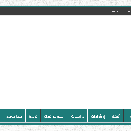
سة الخصوصية
أفكار
إرشادات
دراسات
انفوجرافيك
تربية
بيداغوجيا