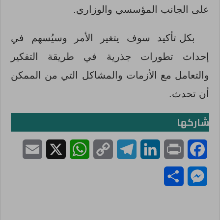
على الجانب المؤسسي والوزاري.
بكل تأكيد سوف يتغير الأمر وسيُسهم في
إحداث تطورات جذرية في طريقة التفكير
والتعامل مع الأزمات والمشاكل التي من الممكن
أن تحدث.
شاركها
E
X
W
C
T
L
P
F
m
h
o
e
i
r
a
S
M
a
a
p
l
n
i
c
h
e
i
t
y
e
k
n
e
a
s