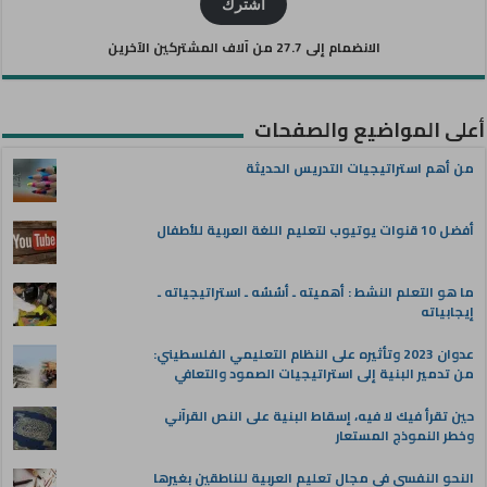
الإلكتروني
اشترك
الانضمام إلى 27.7 من آلاف المشتركين الآخرين
أعلى المواضيع والصفحات
من أهم استراتيجيات التدريس الحديثة
أفضل 10 قنوات يوتيوب لتعليم اللغة العربية للأطفال
ما هو التعلم النشط : أهميته ـ أسُسُه ـ استراتيجياته ـ
إيجابياته
عدوان 2023 وتأثيره على النظام التعليمي الفلسطيني:
من تدمير البنية إلى استراتيجيات الصمود والتعافي
حين تقرأ فيك لا فيه، إسقاط البنية على النص القرآني
وخطر النموذج المستعار
النحو النفسي في مجال تعليم العربية للناطقين بغيرها