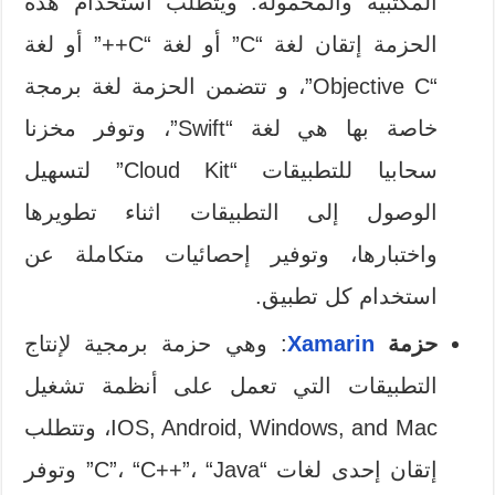
المكتبية والمحمولة. ويتطلب استخدام هذه
الحزمة إتقان لغة “C” أو لغة “C++” أو لغة
“Objective C”، و تتضمن الحزمة لغة برمجة
خاصة بها هي لغة “Swift”، وتوفر مخزنا
سحابيا للتطبيقات “Cloud Kit” لتسهيل
الوصول إلى التطبيقات اثناء تطويرها
واختبارها، وتوفير إحصائيات متكاملة عن
استخدام كل تطبيق.
حزمة
Xamarin
: وهي حزمة برمجية لإنتاج
التطبيقات التي تعمل على أنظمة تشغيل
IOS, Android, Windows, and Mac، وتتطلب
إتقان إحدى لغات “C”، “C++”، “Java” وتوفر