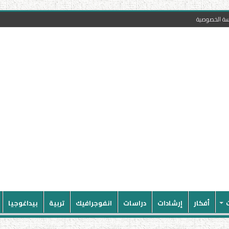
سة الخصوصية
أفكار
إرشادات
دراسات
انفوجرافيك
تربية
بيداغوجيا