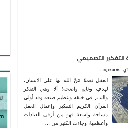
ة التفكير التصميمي
على
أي
التعليقات
منهج
العقل نعمةٌ مَنَّ الله بها على الانسان،
القرآن
الكريم
لهدفٍ وغايةٍ واضحة؛ ألا وهي التفكر
في
والتدبر في خلقه وعظيم صنعه وقد أولى
تنمية
القرآن الكريم التفكير وإعمال العقل
التفكير
مساحة واسعة فهو من أرقى العبادات
التصميمي
مغلقة
وأعظمها، وجاءت الكثير من …