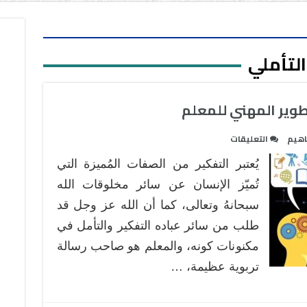
التأملي
تطوير المهني للمعلم
على
هيم
التعليقات
التفكير
يُعتبر التفكير من الصفات المُميزة التي
التأملي
ودوره
تُميّز الإنسان عن سائر مخلوقات الله
في
سبحانهُ وتعالى، كما أن الله عز وجل قد
التطوير
طلب من سائر عباده التفكير والتأمل في
المهني
مكنونات كونه، والمعلم هو صاحب رسالة
للمعلم
مغلقة
تربوية عظيمة، …