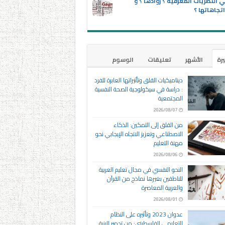
 النظريات المعرفية ؟ روادها ؟ و
تجاهاتها ؟
يرة
الأشهر
تعليقات
الوسوم
ديناميكيات القلق وتأثيراتها العابرة للفرد
: دراسة في سيكولوجية الصحة النفسية
المجتمعية
2026/08/07
من القلق إلى التمكين: الذكاء
الاصطناعي وتعزيز الاتجاه الإيجابي نحو
مهنة التعليم
2026/08/06
النحو النفسي في مجال تعليم العربية
للناطقين بغيرها نماذج من القرآن
والعربية المعاصرة
2026/08/01
عدوان 2023 وتأثيره على النظام
التعليمي الفلسطيني: من تدمير البنية