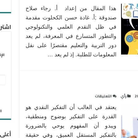
أهمية
هذا المقال من إعداد أ. رجاء صلاح
التفكير
في
صندوقة ;أ. غادة حسن الكحلوت مقدمة
تنمية
اشترك
في ظل التقدم العلمي والتكنولوجي
العملية
والتطور المتسارع في المعرفة، لم يعد
التعليمية
دور التربية والتعليم مقتصرًا على نقل
مغلقة
الإ
المعلومات للطلبة. إذ لم يعد …
عنو
البر
على
2
رأي
التعليقات
الإل
التفكير
يعتقد في الغالب أن التفكير النقدي هو
النقدي
الان
في
القدرة على التفكير بوضوح ومنطقية،
التعليم
ويبدو أن المفهوم يوحي بالضرورة
مغلقة
أعلى
بالتفكير المستقل العميق، وفي حقيقة