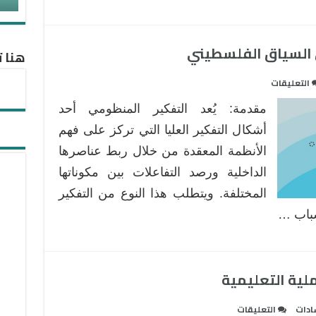
 السياق الفلسطيني
هنا ت
على
التعليقات
تنمية
مقدمة: يُعد التفكير المنظومي أحد
التفكير
المنظومي
أشكال التفكير العليا التي تركز على فهم
في
الأنظمة المعقدة من خلال ربط عناصرها
السياق
الداخلية ورصد التفاعلات بين مكوناتها
الفلسطيني
المختلفة. ويتطلب هذا النوع من التفكير
مغلقة
سباب …
لية التعليمية
على
ادات
التعليقات