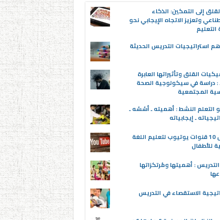
قلق إلى التمكين: الذكاء
ناعي وتعزيز الاتجاه الإيجابي نحو
التعليم
م استراتيجيات التدريس الحديثة
يكيات القلق وتأثيراتها العابرة
 : دراسة في سيكولوجية الصحة
سية المجتمعية
 التعلم النشط : أهميته ـ أسُسُه ـ
تيجياته ـ إيجابياته
أفضل 10 قنوات يوتيوب لتعليم اللغة
ية للأطفال
لتدريس : أهميتها ومُرتكزاتها
عها
تيجية الاستقصاء في التدريس