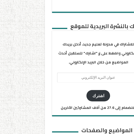
 بالنشرة البريدية للموقع
للاشتراك في مدونة تعليم جديد، أدخل بريدك
لكتروني واضغط على زر "اشترك" لتستقبل أحدث
المواضيع من خلال البريد الإلكتروني.
ان
يد
كتروني
اشترك
ضمام إلى 27.6 من آلاف المشتركين الآخرين
 المواضيع والصفحات