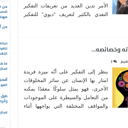
الأمر تدين العديد من تعريفات التفكير
من ال
الاصط
النقدي بالكثير لتعريف “ديوي” للتفكير
مهنة 
من أه
دينام
اته وخصائصه…
للفرد
النف
هيم
2
ما هو
استرا
ينظر إلى التفكير على أنّه ميزة فريدة
امتاز بها الإنسان عن سائر المخلوقات
العرب
الأخرى، فهو يمثل سلوكًا معقدًا يمكنه
طرق ا
من التعامل والسيطرة على الموجودات
وأنوا
والمواقف المختلفة التي يواجهها أثناء
استرا