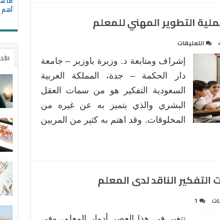
ما هي
أهم ا
ملية التطوير المهني للمعلم
على
التعليقات
دور
الأخ
إشراف ومتابعة د. وزيرة باوزير – جامعة
الممارسات
التأملية
دار الحكمة – جدة، المملكة العربية
في
السعودية التفكير هو من سمات العقل
عملية
البشري والذي يتميز به عن غيره من
التطوير
المخلوقات. وقد اهتم به كثير من المربين
المهني
للمعلم
مغلقة
 التفكير الناقد لدى المعلم
ات
1
تتغير في هذا العصر أدوار المعلم، وفي