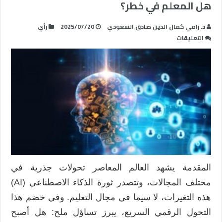
هل المعلم في خطر؟
د. رامي كمال الدين صادق السعودي
2025/07/20
رأي
على
التعليقات
مستقبل
التعليم
في
عصر
الذكاء
الاصطناعي:
هل
المعلم
في
خطر؟
مغلقة
المقدمة يشهد العالم المعاصر تحولات جذرية في
مختلف المجالات، وتتصدر ثورة الذكاء الاصطناعي (AI)
هذه التغيرات، لا سيما في مجال التعليم. وفي خضم هذا
التحول الرقمي السريع، يبرز تساؤل ملح: هل أصبح