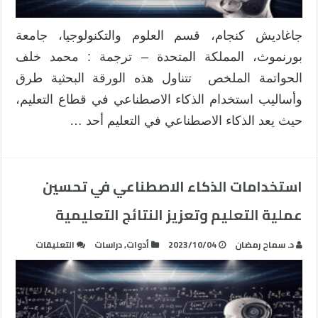
مغلقة
جاغاديش كنجام، قسم العلوم والتكنولوجيا، جامعة
بورنموث، المملكة المتحدة – ترجمة : محمد خلف
الحواتمة الملخص تتناول هذه الورقة البحثية طرق
وأساليب استخدام الذكاء الاصطناعي في قطاع التعليم،
حيث يعد الذكاء الاصطناعي في التعليم أحد …
استخدامات الذكاء الاصطناعي في تحسين
عملية التعليم وتعزيز النتائج التعليمية
على
د. سماح رمضان
2023/10/04
أدوات
,
دراسات
التعليقات
استخداما
الذكاء
الاصطناع
في