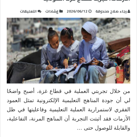
على
رجاء صلاح صندوقة
2026/06/12
إرشادات
التعليقات
جودة
المناهج
التعليمية
الإلكترونية
في
ضوء
الأزمات:
تجربة
قطاع
غزة
أنموذجاً
من خلال تجربتي العملية في قطاع غزة، أصبح واضحًا
مغلقة
لي أن جودة المناهج التعليمية الإلكترونية تمثل العمود
الفقري لاستمرارية العملية التعليمية وفاعليتها في ظل
الأزمات فقد أثبتت التجربة أن المناهج المرنة، التفاعلية،
والقابلة للوصول حتى …