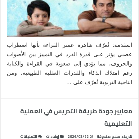
الإبداع:
قراءة
تربوية
في
فيلم
“Taare
المقدمة: تُعرّف ظاهرة عسر القراءة بأنها اضطراب
Zameen
عصبي يؤثر على قدرة الفرد في التمييز بين الأصوات
Par”
مغلقة
والحروف، مما يؤدي إلى صعوبة في القراءة والكتابة
رغم امتلاك الذكاء والقدرات العقلية الطبيعية، ومن
الناحية التربوية تُعرّف على …
معايير جودة طريقة التدريس في العملية
التعليمية
على
رجاء صلاح صندوقة
2026/03/22
إرشادات
التعليقات