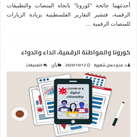
أحدثتهما جائحة “كورونا” باتجاه المنصات والتطبيقات
الرقمية، فتشير التقارير الفلسطينية بزيادة الزيارات
للمنصات الرقمية …
كورونا والمواطنة الرقمية، الداء والدواء
على
د. منير حسن شقورة
2020/10/12
رأي
التعليقات
كورونا
والمواطنة
الرقمية،
الداء
والدواء
مغلقة