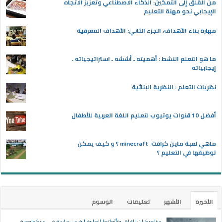
من القلق إلى التمكين: الذكاء الاصطناعي وتعزيز الاتجاه
الإيجابي نحو مهنة التعليم
مهارة بناء الأهداف، الجزء الثاني: الأهداف المعرفية
ما هو التعلم النشط : أهميته ـ أسُسُه ـ استراتيجياته ـ
إيجابياته
نظريات التعلم : النظرية البنائية
أفضل 10 قنوات يوتيوب لتعليم اللغة العربية للأطفال
ماهي لعبة ماين كرافت minecraft ؟ و كيف يمكن
توظيفها في التعليم ؟
الأخيرة
الأشهر
تعليقات
الوسوم
ديناميكيات القلق وتأثيراتها العابرة للفرد : دراسة في سيكولوجية