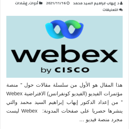
د. إيهاب ابراهيم السيد محمد
2021/11/16
أدوات
,
إرشادات
على
التعليقات
كل
ما
يجب
معرفته
عن
منصة
الفيديو
كونفرانس
Webex
:
إمكانيات
هذا المقال هو الأول من سلسلة مقالات حول ” منصة
وأدوات
مؤتمرات الفيديو (الفيديو كونفرانس) الافتراضية Webex
وواجهة
المستخدم
” من إعداد الدكتور إيهاب إبراهيم السيد محمد والتي
مغلقة
ينشرها حصريا على صفحات المدونة: Webex ليست
مجرد منصة فيديو …