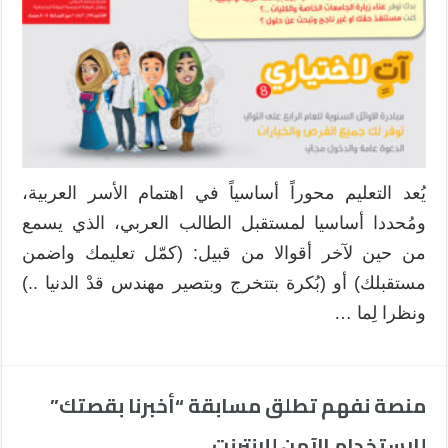
يُعد التعليم محوراً أساسياً في اهتمام الأسر العربية،
ومُحددا أساسيا لمستقبل الطالب العربي، الذي يسمع
من حين لآخر أقوالا من قبيل: (كمّل تعليمك واضمن
مستقبلك) أو (بُكرة بتتخرج وبتصير مهندس قدْ الدنيا ..)
ونظرا لِما …
منصة نفهم تطلق مسابقة “أخبرنا بقصتك”
للاستخدام الآمن للإنترنت