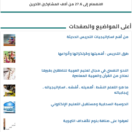
الانضمام إلى 27.6 من آلاف المشتركين الآخرين
أعلى المواضيع والصفحات
من أهم استراتيجيات التدريس الحديثة
طرق التدريس : أهميتها ومُرتكزاتها وأنواعها
النحو النفسي في مجال تعليم العربية للناطقين بغيرها
نماذج من القرآن والعربية المعاصرة
ما هو التعلم النشط : أهميته ـ أسُسُه ـ استراتيجياته ـ
إيجابياته
الحوسبة السحابية ومستقبل التعليم الإلكتروني
تعرفوا على صنافة بلوم للأهداف التربوية