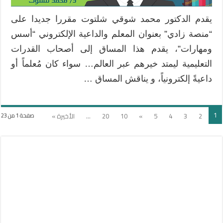
“أسس
ومهارات”
يقدم الدكتور محمد شوقي شلتوت مقررا جديدا على
مغلقة
“منصة زادي” بعنوان المعلم والداعية الإلكتروني “أسس
ومهارات”، يقدم هذا المساق إلى أصحاب القدرات
التعليمية ليمتد خيرهم عبر العالم… سواء كان مُعلماً أو
داعيةً إلكترونياً، و يناقش المساق …
1
2
3
4
5
»
10
20
...
الأخيرة »
صفحة 1 من 23