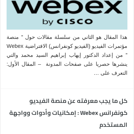
منصة
الفيديو
كونفرانس
Webex
:
استخدامات
هذا المقال هو الثاني من سلسلة مقالات حول ” منصة
المدرب
مؤتمرات الفيديو (الفيديو كونفرانس) الافتراضية Webex
على
منصة
” من إعداد الدكتور إيهاب إبراهيم السيد محمد والتي
Webex
ينشرها حصريا على صفحات المدونة – المقال الأول:
مغلقة
التعرف على …
كل ما يجب معرفته عن منصة الفيديو
كونفرانس Webex : إمكانيات وأدوات وواجهة
المستخدم