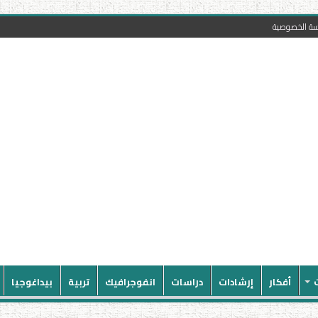
سة الخصوصية
أفكار
إرشادات
دراسات
انفوجرافيك
تربية
بيداغوجيا