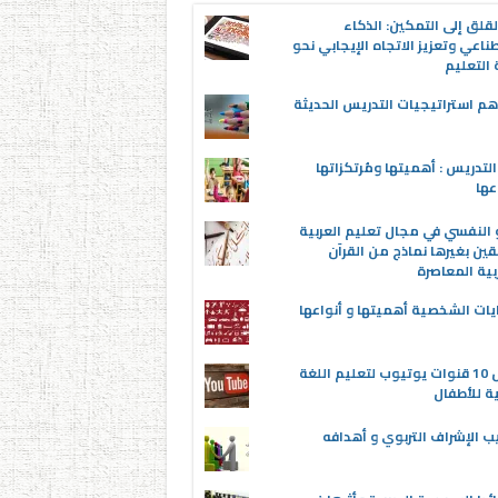
قلق إلى التمكين: الذكاء
ناعي وتعزيز الاتجاه الإيجابي نحو
التعليم
م استراتيجيات التدريس الحديثة
لتدريس : أهميتها ومُرتكزاتها
عها
 النفسي في مجال تعليم العربية
قين بغيرها نماذج من القرآن
بية المعاصرة
يات الشخصية أهميتها و أنواعها
أفضل 10 قنوات يوتيوب لتعليم اللغة
ية للأطفال
ب الإشراف التربوي و أهدافه