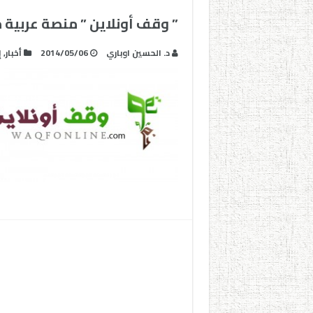
” وقف أونلاين ” منصة عربية م
د. الحسين اوباري
2014/05/06
أخبار
,
إ