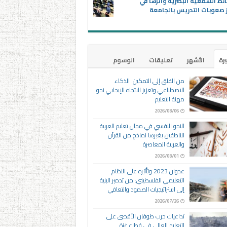
ئط السمعية البصرية وأثرها في
 صعوبات التدريس بالجامعة
يرة
الأشهر
تعليقات
الوسوم
من القلق إلى التمكين: الذكاء
الاصطناعي وتعزيز الاتجاه الإيجابي نحو
مهنة التعليم
2026/08/06
النحو النفسي في مجال تعليم العربية
للناطقين بغيرها نماذج من القرآن
والعربية المعاصرة
2026/08/01
عدوان 2023 وتأثيره على النظام
التعليمي الفلسطيني: من تدمير البنية
إلى استراتيجيات الصمود والتعافي
2026/07/26
تداعيات حرب طوفان الأقصى على
التعليم العالي في قطاع غزة