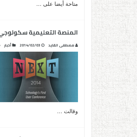
متاحة أيضا على …
المنصة التعليمية سكولوجي Schoology تعلن عن مؤتمرها الأ
مصطفى القايد
2014/02/03
أخبار
وقالت …