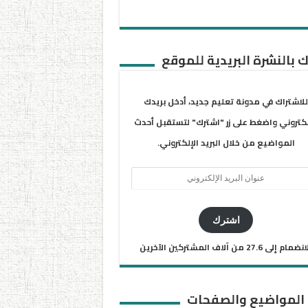
 بالنشرة البريدية للموقع
للاشتراك في مدونة تعليم جديد، أدخل بريدك
لكتروني واضغط على زر "اشترك" لتستقبل أحدث
المواضيع من خلال البريد الإلكتروني.
ان
يد
كتروني
اشترك
ضمام إلى 27.6 من آلاف المشتركين الآخرين
 المواضيع والصفحات