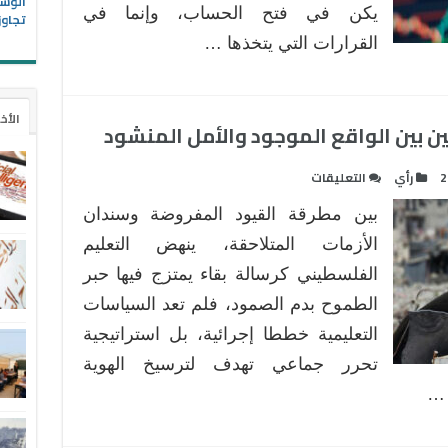
الوسا
يكن في فتح الحساب، وإنما في
وكيفية
تجاوز
تجنبها
القرارات التي يتخذها …
مغلقة
الأخ
 بين الواقع الموجود والأمل المنشود
على
2
رأي
التعليقات
السياسات
بين مطرقة القيود المفروضة وسندان
التعليمية
بفلسطين
الأزمات المتلاحقة، ينهض التعليم
بين
الفلسطيني كرسالة بقاء يمتزج فيها حبر
الواقع
الطموح بدم الصمود، فلم تعد السياسات
الموجود
التعليمية خططا إجرائية، بل استراتيجية
والأمل
المنشود
تحرر جماعي تهدف لترسيخ الهوية
مغلقة
 …