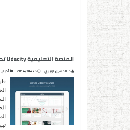
المنصة التعليمية Udacity تطلق تطبيقها الخاص بأجهزة الآيفون
د. الحسين اوباري
2014/04/25
أخبار
,
ا
الس
ال