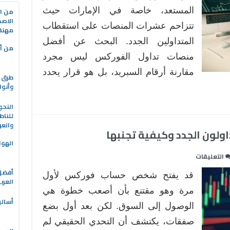
تداول
المستعد، خاصة في الإمارات حيث
من ال
الاصط
الفوركس
تتزاحم عشرات المنصات على استقطاب
مهنة 
للمبتدئين
المتداولين الجدد. البحث عن أفضل
في
من أه
منصات تداول الفوركس ليس مجرد
الإمارات
العربية
مقارنة أرقام السبريد، بل هو قرار يحدد
طرق ا
المتحدة
وأنوا
مغلقة
النحو
للناط
والعر
ولون الجدد وكيفية تجنبها
الهوا
على
التعليقات
أخطاء
قد يفتح شخص حساب فوركس لأول
شائعة
العرب
يقع
مرة وهو مقتنع بأن أصعب خطوة هي
أسالي
فيها
الوصول إلى السوق. لكن بعد أول بضع
المتداولون
صفقات، يكتشف أن التحدي الحقيقي لم
الجدد