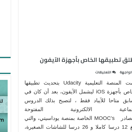
على
لواجهة
التعليقات
المنصة
قامت المنصة التعليمية Udacity بتحديث تطبيقها
التعليمية
Udacity
الخاص بأجهزة iOS ليشمل الآيفون، بعد أن كان في
تطلق
ابق متاحا للآيباد فقط ، لتصبح بذلك الدروس
تطبيقها
جماعية الالكترونية المفتوحة
الخاص
المصادر MOOC’s الخاصة بمنصة يوداسيتي، والتي
بأجهزة
الآيفون
تبلغ 12 درسا كاملا و 26 درسا للشاشات الصغيرة،