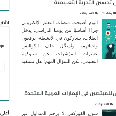
لى تحسين التجربة التعليمية
على
إرشادات
التعليقات
تحليلات
اشترك
اليوم أصبحت منصات التعلم الإلكتروني
التعلم:
من
جزءًا أساسيًا من يومنا الدراسي. يدخل
الأرقام
الطلاب، يشاركون في الأنشطة، يرفعون
إلى
الإ
واجباتهم، وتُسجَّل خلف الكواليس
تحسين
عشرات المؤشرات عن سلوكهم
التجربة
التعليمية
التعليمي. لكن السؤال المهم: هل نستفيد
مغلقة
عنو
البر
الإل
لمبتدئين في الإمارات العربية المتحدة
الان
على
التعليقات
أفضل
أعلى
سوق الفوركس لا يرحم المتداول غير
منصات