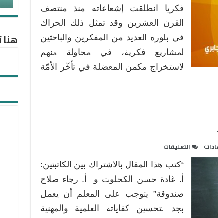
الجابري
فكريا انطلقت إشعاعاته منذ منتصف
..
القرن العشرين وقد تمثل ذلك الحراك
حياة
هنا ت
في بلورة العديد من المفكرين والباحثين
مفكر
لمشاريع فكرية، في محاولة منهم
مغلقة
لاستخراج مكمن المعضلة في تأخّر الأمّة
على
ادات
التعليقات
المعلم
“كتب هذا المقال بالاشتراك بين الكاتبتين:
الفعال
المثير
أ. غادة حسن الكحلوت و أ. رجاء صلاح
للتفكير
صندوقة” يتوجب على المعلم أن يعمل
مغلقة
بجد لتحسين كفاياته العلمية والمهنية