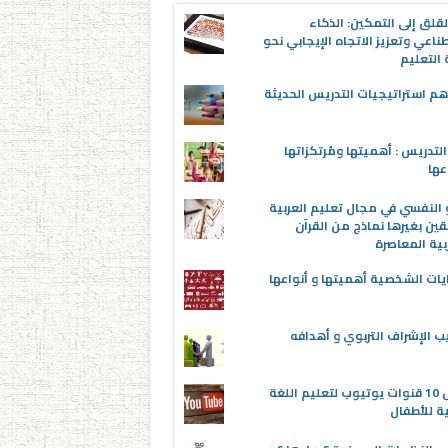
قلق إلى التمكين: الذكاء
ناعي وتعزيز الاتجاه الإيجابي نحو
التعليم
م استراتيجيات التدريس الحديثة
لتدريس : أهميتها ومُرتكزاتها
عها
 النفسي في مجال تعليم العربية
قين بغيرها نماذج من القرآن
بية المعاصرة
يات الشخصية أهميتها و أنواعها
ب الإشراف التربوي و أهدافه
أفضل 10 قنوات يوتيوب لتعليم اللغة
ية للأطفال