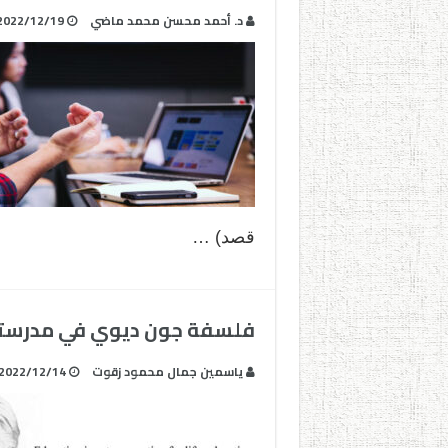
د. أحمد محسن محمد ماضي
2022/12/19
قصد) …
فلسفة جون ديوي في مدرسته
ياسمين جمال محمود زقوت
2022/12/14