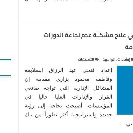
 علاج مشكلة عدم نجاعة الدورات
مة
على
إرشادات
,
الواجهة
التعليقات
منهجية
إعداد فتحي عبد الرزاق السلايمه
التفكير
التصميمي
وفاطمة محمود بزاري مقدمة إن
في
المشاكل الإدارية التي تواجه صانعي
علاج
القرار والإدارات العليا حاليا في
مشكلة
المؤسسات، أصبحت بحاجة إلى رؤية
عدم
نجاعة
جديدة واستراتيجية أكثر تطوراً من تلك
الدورات
لتي …
التدريبية