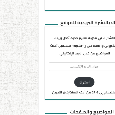
 بالنشرة البريدية للموقع
للاشتراك في مدونة تعليم جديد، أدخل بريدك
لكتروني واضغط على زر "اشترك" لتستقبل أحدث
المواضيع من خلال البريد الإلكتروني.
ان
يد
كتروني
اشترك
ضمام إلى 27.6 من آلاف المشتركين الآخرين
 المواضيع والصفحات