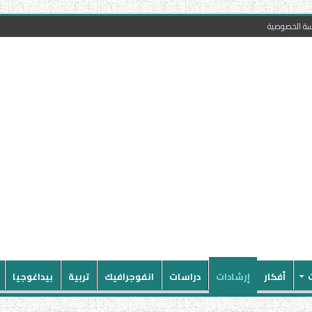
سة الخصوصية
أفكار
إرشادات
دراسات
انفوجرافيك
تربية
بيداغوجيا