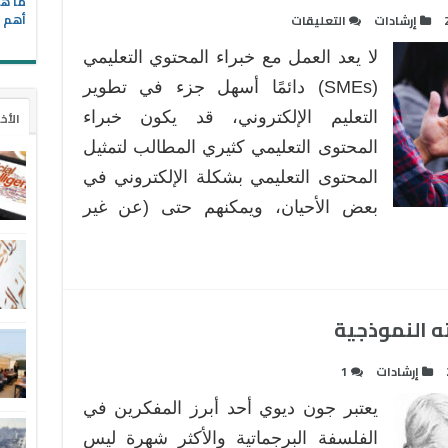
ما هي
على
أهم ا
إرشادات
التعليقات
الأخطاء
لا يعد العمل مع خبراء المحتوي التعليمي
الشائعة
في
(SMEs) دائمًا أسهل جزء في تطوير
التعامل
التعليم الإلكتروني، قد يكون خبراء
الأخ
مع
المحتوى التعليمي كثيري المطالب لتمثيل
خبراء
المحتوى التعليمي بشكلة الإلكتروني في
المحتوى
التعليمي
بعض الأحيان، ويمكنهم حتى (عن غير
SMEs
مغلقة
 النموذجية
إرشادات
1
يعتبر جون ديوي أحد أبرز المفكرين في
الفلسفة البرجماتية والأكثر شهرة ليس