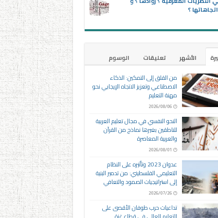
 النظريات المعرفية ؟ روادها ؟ و
تجاهاتها ؟
يرة
الأشهر
تعليقات
الوسوم
من القلق إلى التمكين: الذكاء
الاصطناعي وتعزيز الاتجاه الإيجابي نحو
مهنة التعليم
2026/08/06
النحو النفسي في مجال تعليم العربية
للناطقين بغيرها نماذج من القرآن
والعربية المعاصرة
2026/08/01
عدوان 2023 وتأثيره على النظام
التعليمي الفلسطيني: من تدمير البنية
إلى استراتيجيات الصمود والتعافي
2026/07/26
تداعيات حرب طوفان الأقصى على
التعليم العالي في قطاع غزة