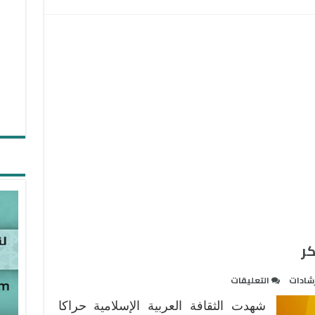
في
المؤسسات
العامة
مغلقة
كر
على
رشادات
التعليقات
محمد
شهدت الثقافة العربية الإسلامية حراكا
عابد