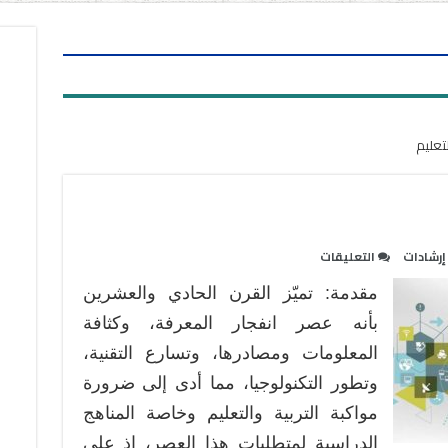
تعليم
على
إرشادات
التعليقات
المنهج
مقدمة: تميّز القرن الحادي والعشرين
المعزز
للتفكير
بأنه عصر انفجار المعرفة، وكثافة
مغلقة
المعلومات ومصادرها، وتسارع التقنية،
وتطور التكنولوجيا، مما أدى إلى ضرورة
مواكبة التربية والتعليم وخاصة المناهج
الدراسية لمتطلبات هذا العصر، إذ على