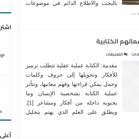
بالبحث والاطلاع الدائم في موضوعات
ى …
اشترك
الهم الكتابية
على
دات
التعليقات
الإ
اكتشف
مقدمة: الكتابة عملية عقلية تتطلب ترميز
شخصية
طلابك
للأفكار وتحويلها إلى حروف وكلمات
عنو
من
وجمل يمكن قراءتها وفهم معانيها، وتتأثر
البر
أعمالهم
عملية الكتابة بشخصية الإنسان وما
الكتابية
الإل
يحتويه داخله من أفكار ومشاعر [1].
مغلقة
الان
ويطلق على العلم الذي يهتم بتحليل
أعلى