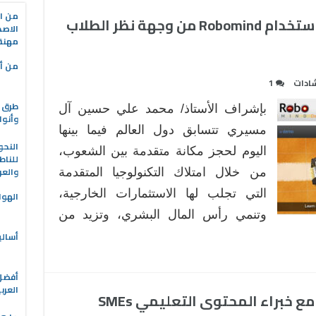
من ال
برمجة الروبوتات الافتراضية باستخدام Robomind من وجهة نظر الطلاب
الاصط
مهنة 
من أه
شادات
1
طرق ا
بإشراف الأستاذ/ محمد علي حسين آل
وأنوا
مسيري تتسابق دول العالم فيما بينها
النحو
اليوم لحجز مكانة متقدمة بين الشعوب،
للناط
والعر
من خلال امتلاك التكنولوجيا المتقدمة
التي تجلب لها الاستثمارات الخارجية،
الهوا
وتنمي رأس المال البشري، وتزيد من
أسالي
العرب
 خبراء المحتوى التعليمي SMEs