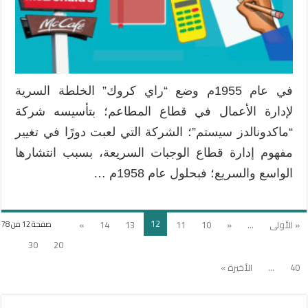
في عام 1955م وضع “راي كروك” الخلطة السرية
لإدارة الأعمال في قطاع المطاعم؛ بتأسيسه شركة
“ماكدونالدز سيستم”؛ الشركة التي لعبت دورًا في تغيير
مفهوم إدارة قطاع الوجبات السريعة، بسبب انتشارها
الواسع والسريع؛ فبحلول عام 1958م …
12
« الأولى
...
«
10
11
13
14
»
صفحة 12 من 78
30
20
40
...
الأخيرة »