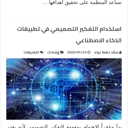
تساعد المنظمة على تحقيق أهدافها …
استخدام التفكير التصميمي في تطبيقات
الذكاء الاصطناعي
على
سائد حافظ عواد
2023/01/24
إرشادات
التعليقات
استخدام
التفكير
التصميمي
في
تطبيقات
الذكاء
الاصطناعي
مغلقة
بدأ مؤخراً الاهتمام بمفهوم التفكير التصميمي لأنه يعتبر