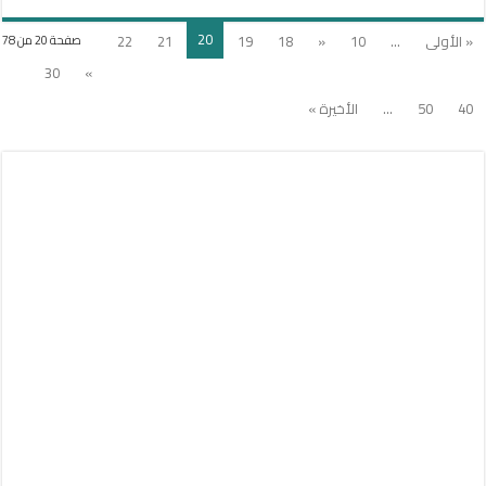
20
« الأولى
...
10
«
18
19
21
22
صفحة 20 من 78
30
»
40
50
...
الأخيرة »