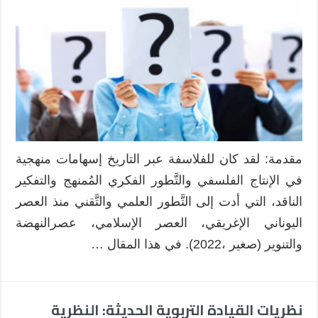
السَّريع
في
مجال
التَّفكير
النَّاقد
في
القرن
العشرين
مغلقة
مقدمة: لقد كان للفلاسفة عبر التاريخ إسهامات منهجية
في الإنتاج الفلسفي والتَّطور الفكري المُمنهج والتفكير
الناقد، التي أدت إلى التَّطور العلمي والتَّقني منذ العصر
اليوناني الإغريقي، العصر الإسلامي، عصرالنهضة
والتنوير (صغير ،2022). في هذا المقال …
نظريات القيادة التربوية الحديثة: النظرية