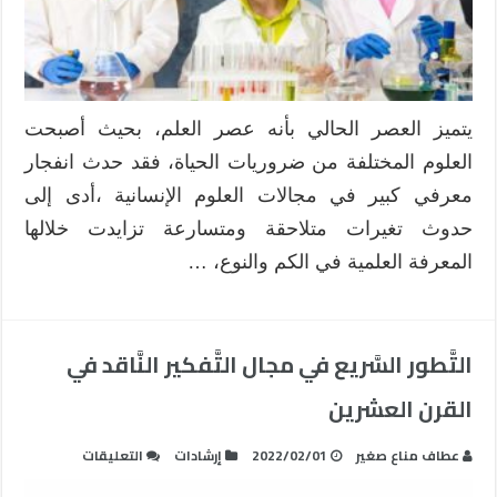
تدريس
العلوم
مغلقة
يتميز العصر الحالي بأنه عصر العلم، بحيث أصبحت
العلوم المختلفة من ضروريات الحياة، فقد حدث انفجار
معرفي كبير في مجالات العلوم الإنسانية ،أدى إلى
حدوث تغيرات متلاحقة ومتسارعة تزايدت خلالها
المعرفة العلمية في الكم والنوع، …
التَّطور السَّريع في مجال التَّفكير النَّاقد في
القرن العشرين
على
عطاف مناع صغير
2022/02/01
إرشادات
التعليقات
التَّطور