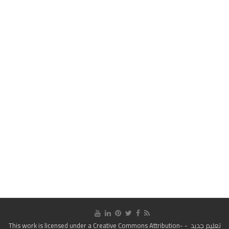
تعليم جديد
- This work is licensed under a
Creative Commons Attribution-