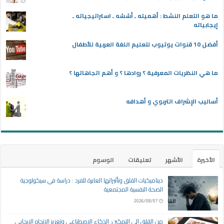
ما هو التعلم النشط : أهميته ـ أسُسُه ـ استراتيجياته ـ
إيجابياته
أفضل 10 قنوات يوتيوب لتعليم اللغة العربية للأطفال
ما هي النظريات المعرفية ؟ روادها ؟ و أهم اتجاهاتها ؟
أساليب الإشراف التربوي و أهدافه
الأخيرة
الأشهر
تعليقات
الوسوم
ديناميكيات القلق وتأثيراتها العابرة للفرد : دراسة في سيكولوجية
الصحة النفسية المجتمعية
2026/08/07
من القلق إلى التمكين: الذكاء الاصطناعي وتعزيز الاتجاه الإيجابي