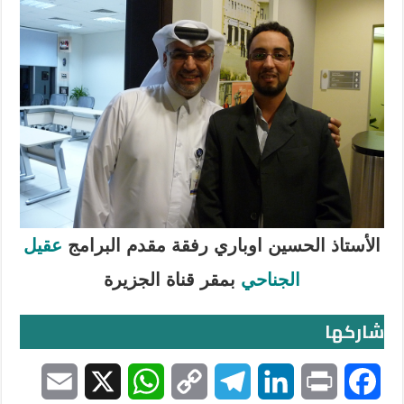
الأستاذ الحسين اوباري رفقة مقدم البرامج
عقيل
الجناحي
بمقر قناة الجزيرة
شاركها
E
X
W
C
T
L
P
F