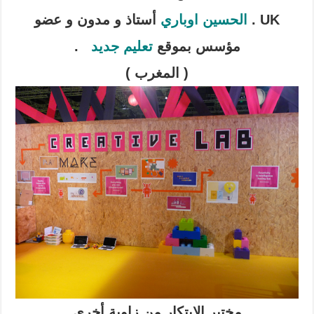
UK .
الحسين اوباري
أستاذ و مدون و عضو
مؤسس بموقع
تعليم جديد
.
( المغرب )
مختبر الابتكار من زاوية أخرى