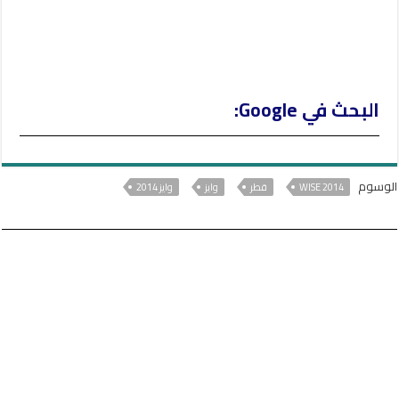
البحث في Google:
الوسوم
WISE 2014
قطر
وايز
وايز 2014