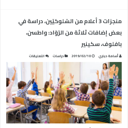
منجزات 3 أعلام من السّلوكيّين، دراسة في
بعض إضافات ثلاثة من الرّوّاد: واطسن،
بافلوف، سكينير
على
أسامة حباري
2019/02/10
دراسات
التعليقات
منجزات
3
أعلام
من
السّلوكيّين،
دراسة
في
بعض
إضافات
ثلاثة
من