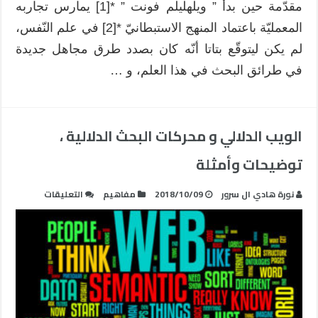
مقدّمة حين بدأ ” ويلهليلم فونت ” *[1] يمارس تجاربه
الرّوّاد:
المعمليّة باعتماد المنهج الاستبطانيّ *[2] في علم النّفس،
واطسن،
بافلوف،
لم يكن ليتوقّع بتاتا أنّه كان بصدد طرق مجاهل جديدة
سكينير
في طرائق البحث في هذا العلم، و …
مغلقة
الويب الدلالي و محركات البحث الدلالية ،
توضيحات وأمثلة
على
نورة هادي ال سرور
2018/10/09
مفاهيم
التعليقات
الويب
الدلالي
و
محركات
البحث
الدلالية
،