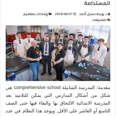
المستدامة
د. رويدة حسين أحمد
2019/05/27
إرشادات
,
مفاهيم
على
التعليقات
المدرسة
الشاملة
ودورها
في
تحقيق
التنمية
المستدامة
مغلقة
مقدمة: المدرسة الشاملة comprehensive school هي
شكل من أشكال المدارس التي يمكن للتلاميذ بعد
المدرسة الابتدائية الالتحاق بها والبقاء فيها حتى الصف
التاسع أو العاشر على الأقل. ويوجد هذا النظام في عدد