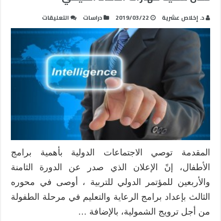
على
د. إخلاص عشرية
2019/03/22
دراسات
التعليقات
توطين
البرنامج
اليومي
لرياض
الأطفال
من
خلال
تنمية
مهارات
الذكاء
القيمي
مغلقة
المقدمة توصي الاجتماعات الدولية بأهمية برامج
الأطفال، إنً الإعلان الذي صدر عن الدورة الثامنة
والأربعين للمؤتمر الدولي للتربية ، أوصى في محوره
الثالث بإعداد برامج الرعاية والتعليم في مرحلة الطفولة
من أجل ترويج الشمولية، بالإضافة …