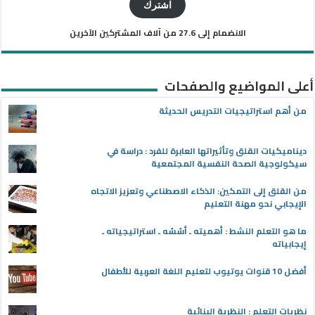
الإلكتروني
اشترك
الانضمام إلى 27.6 من آلاف المشتركين الآخرين
أعلى المواضيع والصفحات
من أهم استراتيجيات التدريس الحديثة
ديناميكيات القلق وتأثيراتها العابرة للفرد : دراسة في
سيكولوجية الصحة النفسية المجتمعية
من القلق إلى التمكين: الذكاء الاصطناعي وتعزيز الاتجاه
الإيجابي نحو مهنة التعليم
ما هو التعلم النشط : أهميته ـ أسُسُه ـ استراتيجياته ـ
إيجابياته
أفضل 10 قنوات يوتيوب لتعليم اللغة العربية للأطفال
نظريات التعلم : النظرية البنائية