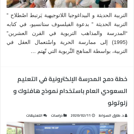
؟
مغلقة
التربية الحديثة و البيداغوجيا اللاتوجيهية يَرتبط اصْطلاح ”
التربية الحديثة ” بدعوة الفيلسوف ستانسيو، في كتابه
“المدرسة والمذاهب التربوية في القرن العشرين”
(1995) إلى ممارسة الحرية واسْتعمال العقل في
التربية، بواسطة المناهج التَّربوية التي تّهتم …
خطة دمج المدرسة الإلكترونية في التعليم
السعودي العام باستخدام نموذج هافلوك و
زلوتولو
على
د. طارق السواط
2020/02/11
دراسات
التعليقات
خطة
دمج