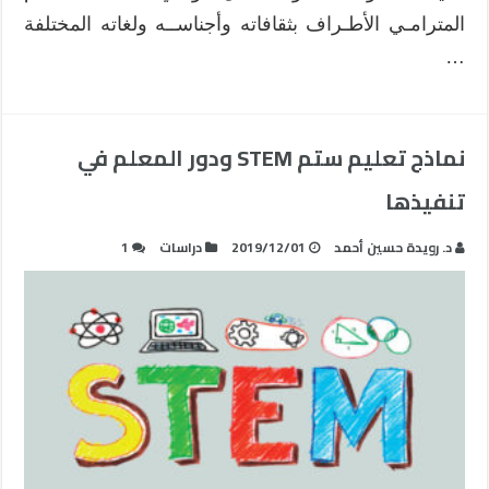
المترامـي الأطـراف بثقافاته وأجناســه ولغاته المختلفة
…
نماذج تعليم ستم STEM ودور المعلم في
تنفيذها
د. رويدة حسين أحمد
2019/12/01
دراسات
1