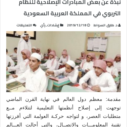
نبذة عن بعض المبادرات الإصلاحية للنظام
التربوي في المملكة العربية السعودية
على
د. طارق السواط
2019/12/18
إرشادات
,
رأي
التعليقات
نبذة
عن
بعض
المبادرات
الإصلاحية
للنظام
التربوي
في
المملكة
العربية
السعودية
مقدمة: معظم دول العالم في نهاية القرن الماضي
مغلقة
توجهت إلى إصلاح أنظمتها التعليمية لتتلاءم مــع
متطلبات العصر، و لتواجه حركـة العولمة التي أفرزتها
تقنية المعلومـــات والاتصــال، والتي أحالت العـــالم