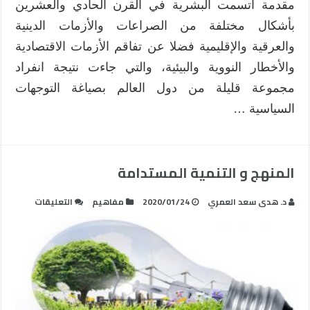
مقدمة اتسمت البشرية في القرن الحادي والعشرين
بأشكال مختلفة من الصراعات والأزمات الدينية
والعرقية والإقليمية‏‏ فضلا عن تفاقم الأزمات الاقتصادية‏
والأخطار النووية والبيئية، والتي جاءت نتيجة انفراد
مجموعة قليلة من دول العالم بصياغة التوجهات
السياسية …
المنهج و التنمية المستدامة
على
د. هدى سعد العمري
2020/01/24
مفاهيم
التعليقات
المنهج
و
التنمية
المستدام
مغلقة