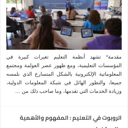
المدرسة
الإلكترونية
في
التعليم
السعودي
العام
باستخدام
نموذج
هافلوك
مقدمة* تشهد أنظمة التعليم تغيرات كبيرة في
و
المؤسسات التعليمية، ومع ظهور عصر العولمة ومجتمع
زلوتولو
مغلقة
المعلوماتية الإلكترونية بالشكل المتسارع الذي نلمسه
جميعا، والتطور الهائل في شبكة المعلومات الدولية،
وزيادة الخدمات التي تقدمها، وما صاحب ذلك من …
الروبوت في التعليم : المفهوم والأهمية