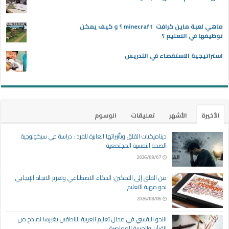
ماهي لعبة ماين كرافت minecraft ؟ و كيف يمكن
توظيفها في التعليم ؟
استراتيجية الاستقصاء في التدريس
الأخيرة
الأشهر
تعليقات
الوسوم
ديناميكيات القلق وتأثيراتها العابرة للفرد : دراسة في سيكولوجية
الصحة النفسية المجتمعية
2026/08/07
من القلق إلى التمكين: الذكاء الاصطناعي وتعزيز الاتجاه الإيجابي
نحو مهنة التعليم
2026/08/06
النحو النفسي في مجال تعليم العربية للناطقين بغيرها نماذج من
القرآن والعربية المعاصرة