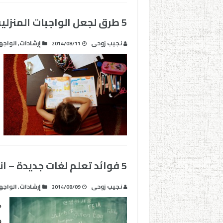
5 طرق لجعل الواجبات المنزلية ممتعة للأطفال – انفوجرافيك –
نجيب زوحى
إرشادات
الواجه
,
2014/08/11
5 فوائد تعلم لغات جديدة – انفوجرافيك –
نجيب زوحى
إرشادات
الواجه
,
2014/08/09
م
و