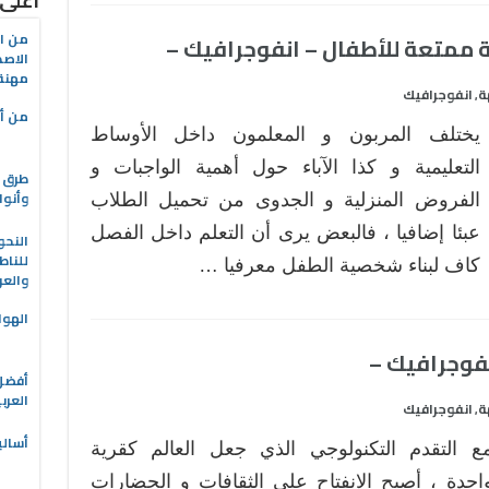
أعلى
من ال
الاصط
مهنة 
ة
انفوجرافيك
,
من أه
يختلف المربون و المعلمون داخل الأوساط
التعليمية و كذا الآباء حول أهمية الواجبات و
طرق ا
وأنوا
الفروض المنزلية و الجدوى من تحميل الطلاب
عبئا إضافيا ، فالبعض يرى أن التعلم داخل الفصل
النحو
للناط
كاف لبناء شخصية الطفل معرفيا …
والعر
الهوا
العرب
ة
انفوجرافيك
,
أسالي
ع التقدم التكنولوجي الذي جعل العالم كقرية
احدة ، أصبح الانفتاح على الثقافات و الحضارات