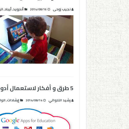
نجيب زوحى
أندرويد
أيباد
ال
,
,
2014/08/16
5 طرق و أفكار لاستعمال أدوات جوجل التعليمية
رشيد التلواتي
إرشادات
الو
,
2014/08/14