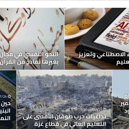
2026/08/01
ء الاصطناعي وتعزيز
النحو النفسي في مجال ت
عليم
بغيرها نماذج من القرآن
ظام
7/24
ير
حين 
د
البن
2026/07/25
تداعيات حرب طوفان الأقصى على
النم
التعليم العالي في قطاع غزة