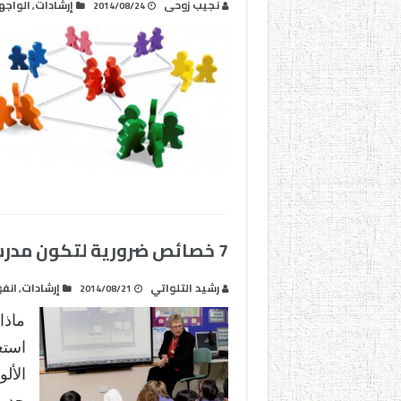
نجيب زوحى
إرشادات
الواجه
,
2014/08/24
7 خصائص ضرورية لتكون مدرسا متمكنا رقميا
رشيد التلواتي
إرشادات
انف
,
2014/08/21
ماذا
استع
جديد