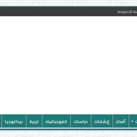
سة الخصوصية
أفكار
إرشادات
دراسات
انفوجرافيك
تربية
بيداغوجيا