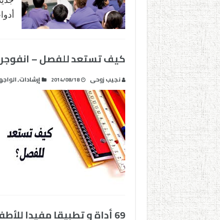
أدو
كيف تستعد للفصل – انفوجرا
نجيب زوحى
إرشادات
الواجه
,
2014/08/18
69 أداة و تطبيقا مفيدا للأطفال الصغار