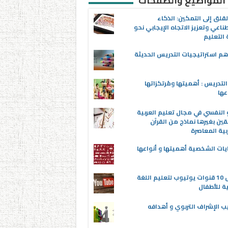
 المواضيع والصفحات
قلق إلى التمكين: الذكاء
ناعي وتعزيز الاتجاه الإيجابي نحو
التعليم
م استراتيجيات التدريس الحديثة
لتدريس : أهميتها ومُرتكزاتها
عها
 النفسي في مجال تعليم العربية
قين بغيرها نماذج من القرآن
بية المعاصرة
يات الشخصية أهميتها و أنواعها
أفضل 10 قنوات يوتيوب لتعليم اللغة
ية للأطفال
ب الإشراف التربوي و أهدافه