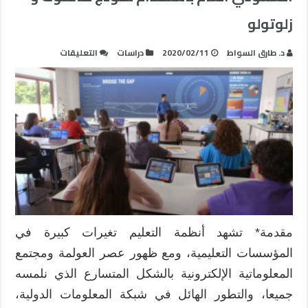
زلوتولو
على
د. طارق السواط
2020/02/11
دراسات
التعليقات
خطة
دمج
المدرسة
الإلكترونية
في
التعليم
السعودي
العام
باستخدام
نموذج
هافلوك
مقدمة* تشهد أنظمة التعليم تغيرات كبيرة في
و
المؤسسات التعليمية، ومع ظهور عصر العولمة ومجتمع
زلوتولو
مغلقة
المعلوماتية الإلكترونية بالشكل المتسارع الذي نلمسه
جميعا، والتطور الهائل في شبكة المعلومات الدولية،