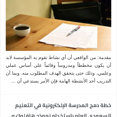
الاحتياجات
التدريبية
ورؤية
وأهداف
المؤسسة
بإعداد
خطط
التدريب
للمؤسسات
التدريبية
مقدمة: من الواقعي أن أي نشاط تقوم به المؤسسة لابد
مغلقة
أن يكون مخططاً ومدروساً وقائماً على أساس عملي
وعلمي، وذلك حتى يتحقق الهدف المطلوب منه. وبما أن
التدريب أحد الأنشطة الهامة فإن الأمر يستدعي أن …
خطة دمج المدرسة الإلكترونية في التعليم
السعودي العام باستخدام نموذج هافلوك و