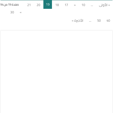
19
« الأولى
...
10
«
17
18
20
21
صفحة 19 من 94
30
»
40
50
...
الأخيرة »