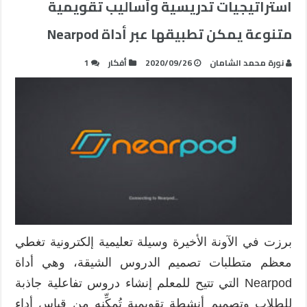
استراتيجيات تدريسية وأساليب تقويمية
متنوعة يمكن تطبيقها عبر أداة Nearpod
نورة محمد الشامان
2020/09/26
أفكار
1
برزت في الآونة الأخيرة وسيلة تعليمية إلكترونية تغطي
معظم متطلبات تصميم الدروس الشيقة، وهي أداة
Nearpod التي تتيح للمعلم إنشاء دروس تفاعلية جاذبة
للطلاب وتصميم أنشطة تقويمية تُمكِّنه من قياس أداء