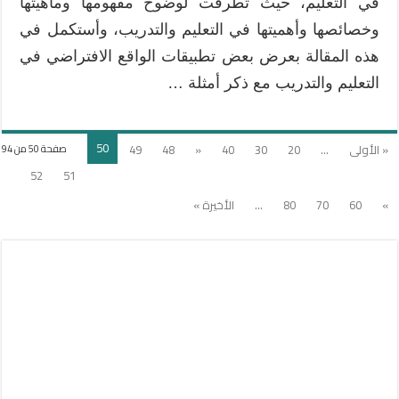
في التعليم، حيث تطرقت لوضوح مفهومها وماهيتها
وخصائصها وأهميتها في التعليم والتدريب، وأستكمل في
هذه المقالة بعرض بعض تطبيقات الواقع الافتراضي في
التعليم والتدريب مع ذكر أمثلة …
50
« الأولى
...
20
30
40
«
48
49
صفحة 50 من 94
52
51
»
60
70
80
...
الأخيرة »