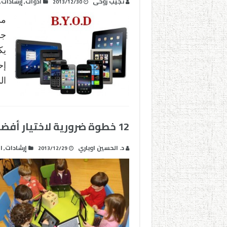
نجيب زوحى
أدوات
إرشادات
,
,
2013/12/30
مد
إح
ال
12 خطوة ضرورية لاختيار أفضل التكنولوجيا التعليمية
د. الحسين اوباري
إرشادات
ا
,
2013/12/29