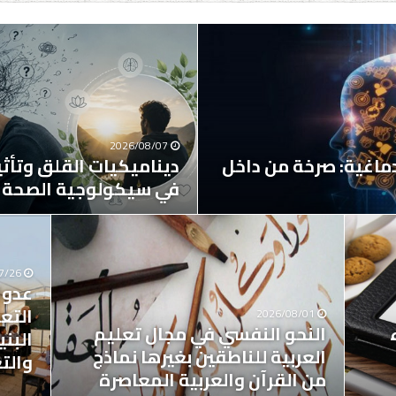
2026/08/07
دماغية: صرخة من داخل
ديناميكيات القلق وتأثير
في سيكولوجية الصحة 
7/26
التع
2026/08/01
النحو النفسي في مجال تعليم
البن
العربية للناطقين بغيرها نماذج
والت
من القرآن والعربية المعاصرة