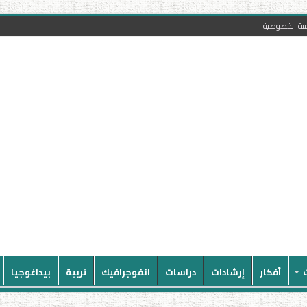
سة الخصوصية
أفكار
إرشادات
دراسات
انفوجرافيك
تربية
بيداغوجيا