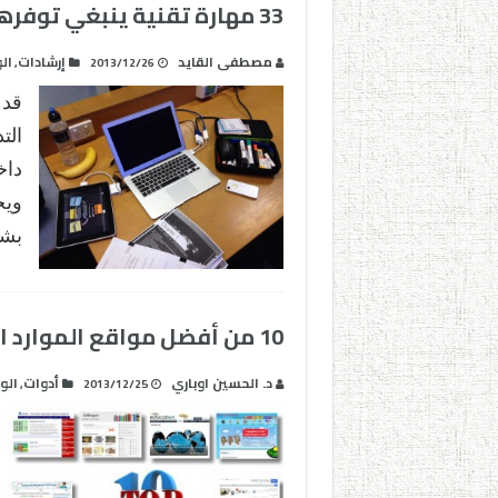
33 مهارة تقنية ينبغي توفرها في معلم القرن 21
مصطفى القايد
إرشادات
ال
,
2013/12/26
قد 
الت
داخ
ويح
بشك
10 من أفضل مواقع الموارد الرقمية
د. الحسين اوباري
أدوات
الو
,
2013/12/25