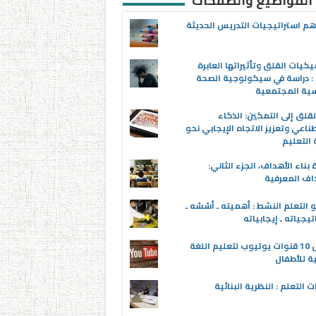
 المواضيع والصفحات
م استراتيجيات التدريس الحديثة
يكيات القلق وتأثيراتها العابرة
 : دراسة في سيكولوجية الصحة
سية المجتمعية
قلق إلى التمكين: الذكاء
ناعي وتعزيز الاتجاه الإيجابي نحو
التعليم
 بناء الأهداف، الجزء الثاني:
اف المعرفية
 التعلم النشط : أهميته ـ أسُسُه ـ
تيجياته ـ إيجابياته
أفضل 10 قنوات يوتيوب لتعليم اللغة
ية للأطفال
ت التعلم : النظرية البنائية