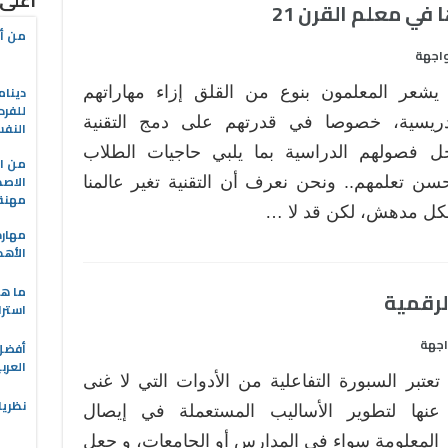
أعلى
من أه
واجهة
دينام
يشعر المعلمون بنوع من القلق إزاء مهاراتهم
للفرد
دريسية، خصوصا في قدرتهم على دمج التقنية
النف
ل فصولهم الدراسية بما يلبي حاجيات الطلاب
من ال
الاصط
سن تعلمهم.. ونحن نعرف أن التقنية تغير عالمنا
مهنة 
ل مدهش، لكن قد لا …
مهارة
الأهد
ما هو
استرا
اجهة
العرب
تعتبر السبورة التفاعلية من الأدوات التي لا غنى
نظريا
عنها لتطوير الأساليب المستعملة في إيصال
المعلومة سواء في المدارس أو الجامعات، و جعل