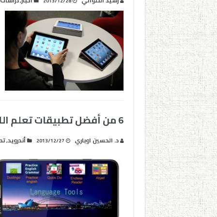
رشيد التلواتي
أخبار
دراسات
,
2013/12/28
6 من أفضل تطبيقات تعلم اللغات
د. الحسين اوباري
أندرويد
تط
,
2013/12/27