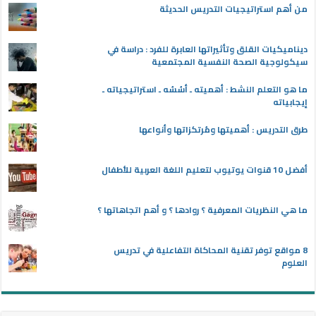
من أهم استراتيجيات التدريس الحديثة
ديناميكيات القلق وتأثيراتها العابرة للفرد : دراسة في
سيكولوجية الصحة النفسية المجتمعية
ما هو التعلم النشط : أهميته ـ أسُسُه ـ استراتيجياته ـ
إيجابياته
طرق التدريس : أهميتها ومُرتكزاتها وأنواعها
أفضل 10 قنوات يوتيوب لتعليم اللغة العربية للأطفال
ما هي النظريات المعرفية ؟ روادها ؟ و أهم اتجاهاتها ؟
8 مواقع توفر تقنية المحاكاة التفاعلية في تدريس
العلوم