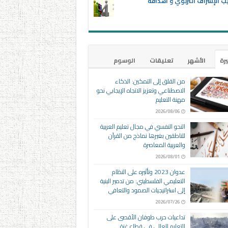
ب الإشراف التربوي و أهدافه
يرة
الأشهر
تعليقات
الوسوم
من القلق إلى التمكين: الذكاء
الاصطناعي وتعزيز الاتجاه الإيجابي نحو
مهنة التعليم
2026/08/06
النحو النفسي في مجال تعليم العربية
للناطقين بغيرها نماذج من القرآن
والعربية المعاصرة
2026/08/01
عدوان 2023 وتأثيره على النظام
التعليمي الفلسطيني: من تدمير البنية
إلى استراتيجيات الصمود والتعافي
2026/07/26
تداعيات حرب طوفان الأقصى على
التعليم العالي في قطاع غزة