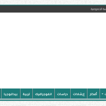
سة الخصوصية
أفكار
إرشادات
دراسات
انفوجرافيك
تربية
بيداغوجيا