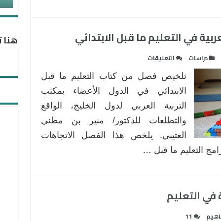
بية في التعليم ما قبل الابتدائي
هنا ت
على
دراسات
التعليقات
بعض
تلخيص فصل من كتاب التعليم ما قبل
الاتجاهات
العالمية
الابتدائي في الدول الأعضاء بمكتب
والعربية
التربية العربي لدول الخليج، الواقع
في
والتطلعات للدكتور/ منير بن مطني
التعليم
العتيبي. يلخص هذا الفصل الاتجاهات
ما
قبل
امج التعليم ما قبل …
الابتدائي
مغلقة
 في التعليم
هيم
11