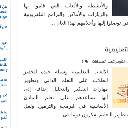
والأنشطة والألعاب التي قاموا بها
من ال
الاصط
والزيارات والأماكن والبرامج التلفزيونية
مهنة 
تي توصلوا إليها وأحلامهم لهذا العام …
من أه
طرق ا
لتعليمية
وأنوا
النحو
,
انفوجرافيك
,
تطبيقات
3
للناط
والعر
الألعاب التعليمية وسيلة جيدة لتحفيز
ما هو
الطلاب على التعلم الذاتي وتطوير
استرا
مهارات التفكير والتحليل إضافة إلى
أنها تساعدهم على تعلم المبادئ
العرب
الأساسية في البرمجة والترميز. ولعل
ما هي
تطوير التعليم يفكرون دوما في …
أهم ا