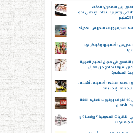
قلق إلى التمكين: الذكاء
ناعي وتعزيز الاتجاه الإيجابي نحو
التعليم
م استراتيجيات التدريس الحديثة
لتدريس : أهميتها ومُرتكزاتها
عها
 النفسي في مجال تعليم العربية
قين بغيرها نماذج من القرآن
بية المعاصرة
 التعلم النشط : أهميته ـ أسُسُه ـ
تيجياته ـ إيجابياته
أفضل 10 قنوات يوتيوب لتعليم اللغة
ية للأطفال
 النظريات المعرفية ؟ روادها ؟ و
تجاهاتها ؟