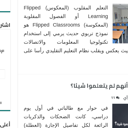
التعلم المقلوب (المعكوس) Flipped
Learning أو الفصول المقلوبة
اشترك
(المعكوسة) Flipped Classrooms هو
نموذج تربوي حديث يرمي إلى استخدام
تكنولوجيا المعلومات والاتصالات
الإ
بحيث يعكس ويقلب نظام التعليم التقليدي رأسا على
عنو
البر
أنهم لم يتعلموا شيئا؟
الإل
أي
11
الان
في حوار مع طالباتي في أول يوم
دراسي، كانت الضحكات والذكريات
أعلى
الرائعة لكل تفاصيل الإجازة (العطلة)