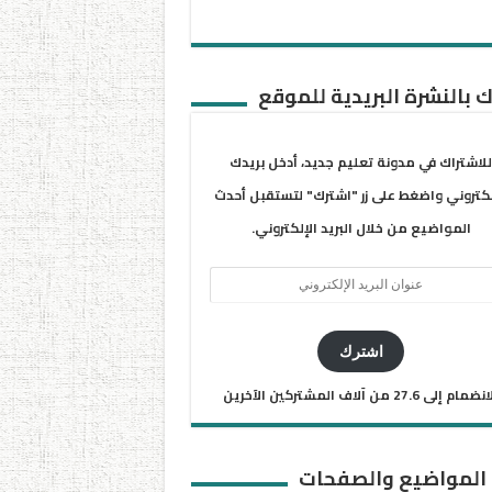
 بالنشرة البريدية للموقع
للاشتراك في مدونة تعليم جديد، أدخل بريدك
لكتروني واضغط على زر "اشترك" لتستقبل أحدث
المواضيع من خلال البريد الإلكتروني.
ان
يد
كتروني
اشترك
ضمام إلى 27.6 من آلاف المشتركين الآخرين
 المواضيع والصفحات