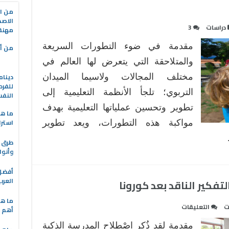
من ال
الاصط
دراسات
3
مهنة 
مقدمة في ضوء التطورات السريعة
من أه
والمتلاحقة التي يتعرض لها العالم في
دينام
مختلف المجالات ولاسيما الميدان
للفرد
التربوي؛ تلجأ الأنظمة التعليمية إلى
النف
تطوير وتحسين عملياتها التعليمية بهدف
ما هو
استرا
مواكبة هذه التطورات، ويعد تطوير
طرق ا
وأنوا
العرب
تفكير الناقد بعد كورونا
ما هي
على
ت
التعليقات
أهم ا
المدرسة
مقدمة لقد ذُكر اصْطلاح المدرسة الذكية