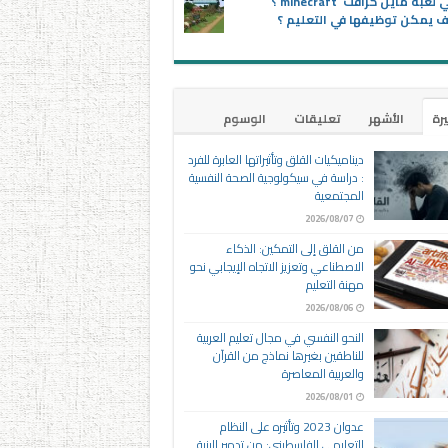
ماهي لعبة ماين كرافت minecraft ؟
 يمكن توظيفها في التعليم ؟
يرة
الأشهر
تعليقات
الوسوم
ديناميكيات القلق وتأثيراتها العابرة للفرد
: دراسة في سيكولوجية الصحة النفسية
المجتمعية
2026/08/07
من القلق إلى التمكين: الذكاء
الاصطناعي وتعزيز الاتجاه الإيجابي نحو
مهنة التعليم
2026/08/06
النحو النفسي في مجال تعليم العربية
للناطقين بغيرها نماذج من القرآن
والعربية المعاصرة
2026/08/01
عدوان 2023 وتأثيره على النظام
التعليمي الفلسطيني: من تدمير البنية