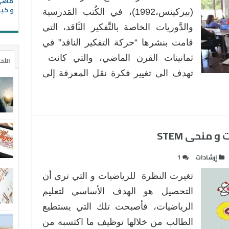
الذكية
و كيف
/
(بيركينس،1992)، في الكُتب المَدرسية
الحكيمة
والدَّوريات الخاصة بالتَّفكير النَّاقد، التي
والتفكير
قامت بنشرها “حركة التفكير الناقد” في
الناقد
ثمانينات القرن الماضي، والتي كانت
بعد
الأخ
كورونا
تهدف الى تغيير فكرة نقل المعرفة إلى
مغلقة
 منحى STEM
إرشادات
1
تغيرت النظرة للرياضيات و التي ترى أن
التحصيل هو الهدف الأساسي لتعليم
الرياضيات، فأصبحت تلك التي يستطيع
الطالب من خلالها توظيف ما اكتسبه من