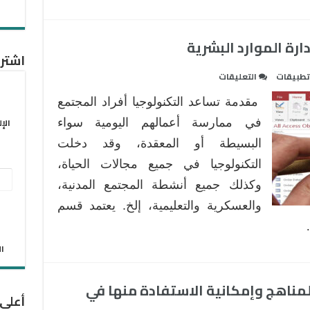
ارة الموارد البشرية
اشترك
على
تطبيقات
التعليقات
تطبيقات
مقدمة تساعد التكنولوجيا أفراد المجتمع
قواعد
الإ
البيانات
في ممارسة أعمالهم اليومية سواء
في
البسيطة أو المعقدة، وقد دخلت
إدارة
التكنولوجيا في جميع مجالات الحياة،
الموارد
عنو
وكذلك جميع أنشطة المجتمع المدنية،
البشرية
البر
مغلقة
والعسكرية والتعليمية، إلخ. يعتمد قسم
الإل
الان
المناهج وإمكانية الاستفادة منها في
أعلى