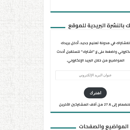
 بالنشرة البريدية للموقع
للاشتراك في مدونة تعليم جديد، أدخل بريدك
لكتروني واضغط على زر "اشترك" لتستقبل أحدث
المواضيع من خلال البريد الإلكتروني.
ان
يد
كتروني
اشترك
ضمام إلى 27.6 من آلاف المشتركين الآخرين
 المواضيع والصفحات