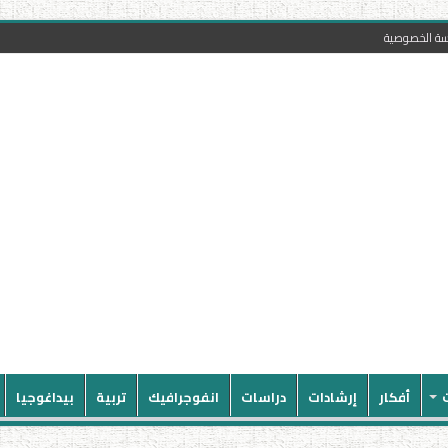
سة الخصوصية
أفكار
إرشادات
دراسات
انفوجرافيك
تربية
بيداغوجيا