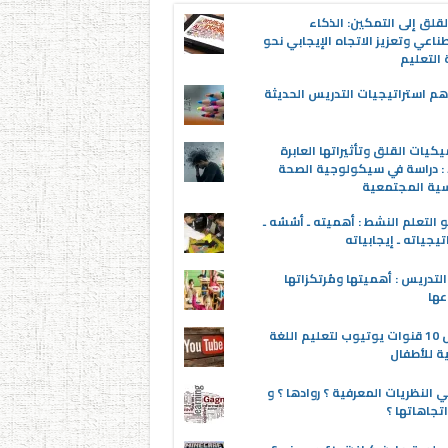
قلق إلى التمكين: الذكاء
ناعي وتعزيز الاتجاه الإيجابي نحو
التعليم
م استراتيجيات التدريس الحديثة
يكيات القلق وتأثيراتها العابرة
 : دراسة في سيكولوجية الصحة
سية المجتمعية
 التعلم النشط : أهميته ـ أسُسُه ـ
تيجياته ـ إيجابياته
لتدريس : أهميتها ومُرتكزاتها
عها
أفضل 10 قنوات يوتيوب لتعليم اللغة
ية للأطفال
 النظريات المعرفية ؟ روادها ؟ و
تجاهاتها ؟