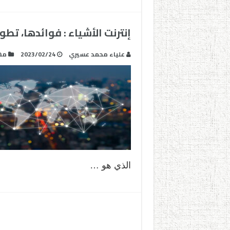
إنترنت الأشياء : فوائدها، تط
علياء محمد عسيري
2023/02/24
مف
الذي هو …