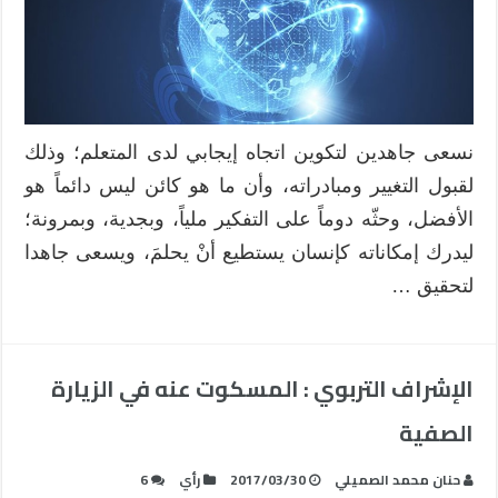
نسعى جاهدين لتكوين اتجاه إيجابي لدى المتعلم؛ وذلك
لقبول التغيير ومبادراته، وأن ما هو كائن ليس دائماً هو
الأفضل، وحثّه دوماً على التفكير ملياً، وبجدية، وبمرونة؛
ليدرك إمكاناته كإنسان يستطيع أنْ يحلمَ، ويسعى جاهدا
لتحقيق …
الإشراف التربوي : المسكوت عنه في الزيارة
الصفية
حنان محمد الصميلي
2017/03/30
رأي
6