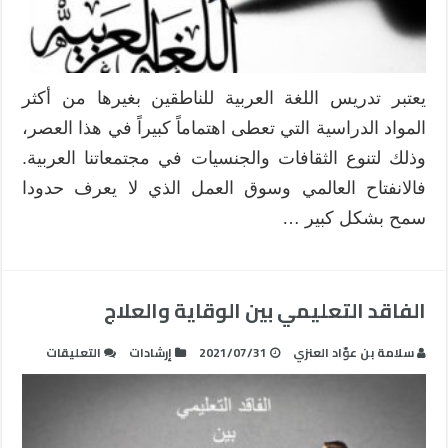
في
العالم
العربي:
تحديات
يعتبر تدريس اللغة العربية للناطقين بغيرها من أكثر
وحلول
المواد الدراسية التي تعطى اهتماماً كبيراً في هذا العصر،
مغلقة
وذلك لتنوع الثقافات والجنسيات في مجتمعاتنا العربية.
فالانفتاح العالمي وسوق العمل الذي لا يعرف حدودا
سمح بشكل كبير …
الفاقد التعليمي بين الوقاية والعلاج
على
سلامة بن عوّاد العنزي
2021/07/31
إرشادات
التعليقات
الفاقد
التعليم
بين
الوقاية