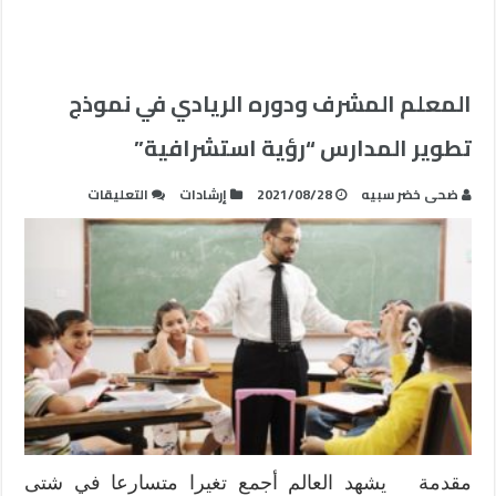
المعلم المشرف ودوره الريادي في نموذج
تطوير المدارس “رؤية استشرافية”
على
ضحى خضر سبيه
2021/08/28
إرشادات
التعليقات
المعلم
المشرف
ودوره
الريادي
في
نموذج
تطوير
المدارس
“رؤية
استشرافية”
مغلقة
مقدمة يشهد العالم أجمع تغيرا متسارعا في شتى